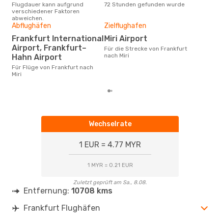
Flugdauer kann aufgrund
72 Stunden gefunden wurde
Fran
verschiedener Faktoren
abweichen.
Abflughäfen
Zielflughafen
Gün
Frankfurt International
Miri Airport
M
Airport, Frankfurt–
Für die Strecke von Frankfurt
Juni ist die beste Zeit um
nach Miri
Hahn Airport
güns
nach
Für Flüge von Frankfurt nach
Miri
Wechselrate
1 EUR = 4.77 MYR
1 MYR = 0.21 EUR
Zuletzt geprüft am Sa., 8.08.
Entfernung:
10708 kms
Frankfurt Flughäfen