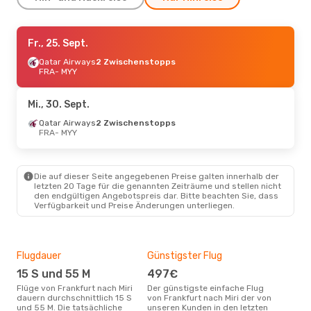
Mi., 30. Sept.
Fr., 25. Sept.
- Do., 8. Okt.
Emirates
Qatar Airways
2 Zwischenstopps
2 Zwischenstopps
FRA
FRA
- MYY
- MYY
Malaysia Airlines
2 Zwischenstopps
MYY
- FRA
Mi., 30. Sept.
Qatar Airways
2 Zwischenstopps
Sa., 19. Sept.
FRA
- MYY
- So., 27. Sept.
Emirates
2 Zwischenstopps
FRA
- MYY
Malaysia Airlines
Die auf dieser Seite angegebenen Preise galten innerhalb der
2 Zwischenstopps
letzten 20 Tage für die genannten Zeiträume und stellen nicht
MYY
- FRA
den endgültigen Angebotspreis dar. Bitte beachten Sie, dass
Verfügbarkeit und Preise Änderungen unterliegen.
Flugdauer
Günstigster Flug
Hau
15 S und 55 M
497€
M
Flüge von Frankfurt nach Miri
Der günstigste einfache Flug
Laut Suchanfragen unserer
dauern durchschnittlich 15 S
von Frankfurt nach Miri der von
Kund
und 55 M. Die tatsächliche
unseren Kunden in den letzten
Haup