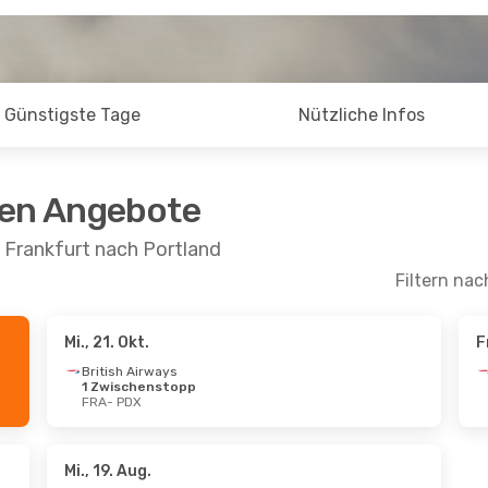
Günstigste Tage
Nützliche Infos
ten Angebote
 Frankfurt nach Portland
Filtern nac
Mi., 21. Okt.
F
 Okt.
- Fr., 23. Okt.
Mo., 7. Sept.
- Fr.,
British Airways
1 Zwischenstopp
dair
1 Zwischenstopp
Condor
Direkt
FRA
- PDX
PDX
FRA
- PDX
dair
1 Zwischenstopp
Condor
Direkt
FRA
PDX
- FRA
Mi., 19. Aug.