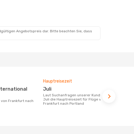
, 25. Aug.
nstopp
dgültigen Angebotspreis dar. Bitte beachten Sie, dass
Hauptreisezeit
Fluggesell
Flugstreck
Juli
Condor
Laut Suchanfragen unserer Kunden ist
Juli die Hauptreisezeit für Flüge von
Fluggesellschaften die Flüge von
Frankfurt nach Portland
Frankfurt na