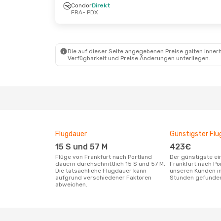
Condor
Direkt
Do., 1. Okt.
- Mo., 12. Okt.
Do., 24.
FRA
- PDX
Condor
1 Zwischenstopp
Condo
FRA
- PDX
FRA
- 
Alaska Airlines
Alaska
1 Zwischenstopp
1 Zwi
PDX
- FRA
PDX
- 
Die auf dieser Seite angegebenen Preise galten innerh
Verfügbarkeit und Preise Änderungen unterliegen.
Flugdauer
Günstigster Flu
15 S und 57 M
423€
Flüge von Frankfurt nach Portland
Der günstigste einfache Flug von
dauern durchschnittlich 15 S und 57 M.
Frankfurt nach Po
Die tatsächliche Flugdauer kann
unseren Kunden in
aufgrund verschiedener Faktoren
Stunden gefunde
abweichen.