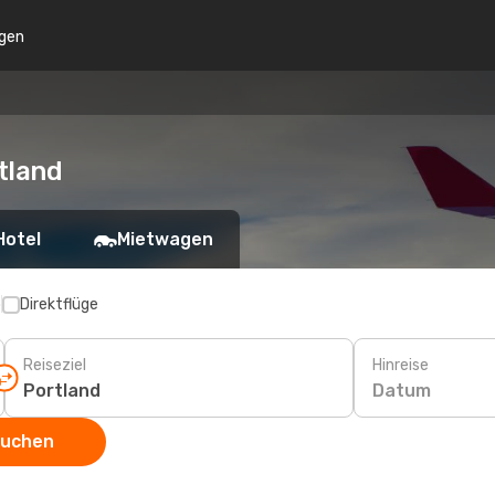
gen
tland
Hotel
Mietwagen
p
Direktflüge
Reiseziel
Hinreise
Datum
suchen