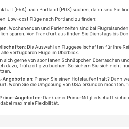
furt (FRA) nach Portland (PDX) suchen, dann sind Sie find
lfen, Low-cost Flüge nach Portland zu finden:
gen
: Wochenenden und Ferienzeiten sind bei Flugreisenden b
tlich sparen. Von Frankfurt aus finden Sie Dienstags bis Don
ellschaften
: Die Auswahl an Fluggesellschaften für Ihre Re
alle verfügbaren Flüge im Überblick.
en sich gerne von spontanen Schnäppchen überraschen un
och dazu, frühzeitig zu buchen. So sichern Sie sich nicht n
tzen.
ak-Angebote an
: Planen Sie einen Hotelaufenthalt? Dann we
urt. Wenn Sie die Umgebung von USA erkunden möchten, fin
o Prime-Angeboten
: Dank einer Prime-Mitgliedschaft sicher
abei maximale Flexibilität.