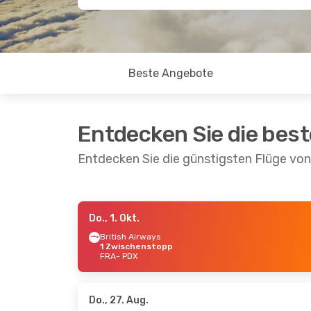
Beste Angebote
Entdecken Sie die bes
Entdecken Sie die günstigsten Flüge von
Do., 1. Okt.
Do., 3. Sept.
- Di., 8. Sept.
Mi., 14.
British Airways
1 Zwischenstopp
Condor
Direkt
Icelan
FRA
- PDX
FRA
- PDX
FRA
- 
Condor
Direkt
Icelan
PDX
- FRA
PDX
- 
Do., 27. Aug.