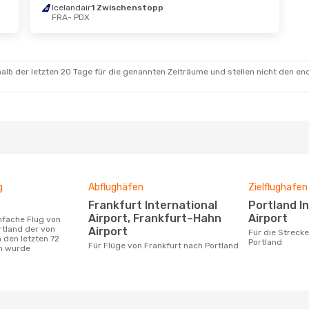
Icelandair
1 Zwischenstopp
 Sept.
- Do., 1. Okt.
Do., 20. Aug.
- Di.
FRA
- PDX
r
1 Zwischenstopp
Condor
1 Zwische
PDX
FRA
- PDX
 Airlines
Condor
Direkt
schenstopp
PDX
- FRA
FRA
alb der letzten 20 Tage für die genannten Zeiträume und stellen nicht den en
g
Abflughäfen
Zielflughafen
Frankfurt International
Portland International
Airport, Frankfurt–Hahn
Airport
rtland der von
Airport
Für die Strecke von Frankfurt nach
 den letzten 72
Portland
Für Flüge von Frankfurt nach Portland
n wurde