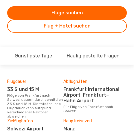
Flüge suchen
Flug + Hotel suchen
Günstigste Tage
Häufig gestellte Fragen
Flugdauer
Abflughäfen
Dur
33 S und 15 M
Frankfurt International
13
Airport, Frankfurt–
Flüge von Frankfurt nach
Der durchschnittliche Preis für
Solwezi dauern durchschnittlich
Flüg
Hahn Airport
33 S und 15 M. Die tatsächliche
Solw
Für Flüge von Frankfurt nach
Flugdauer kann aufgrund
Prei
Solwezi
verschiedener Faktoren
letz
abweichen.
Zielflughafen
Hauptreisezeit
Solwezi Airport
März