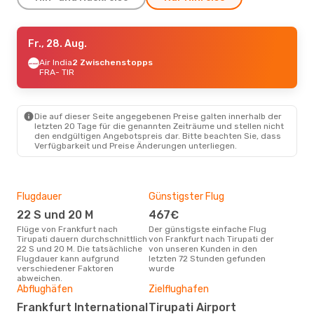
Fr., 28. Aug.
Fr., 28. Aug.
- Sa., 5. Sept.
Air India
Air India
1 Zwischenstopp
2 Zwischenstopps
FRA
FRA
- TIR
- TIR
Air India
2 Zwischenstopps
TIR
- FRA
Die auf dieser Seite angegebenen Preise galten innerhalb der
letzten 20 Tage für die genannten Zeiträume und stellen nicht
den endgültigen Angebotspreis dar. Bitte beachten Sie, dass
Verfügbarkeit und Preise Änderungen unterliegen.
Flugdauer
Günstigster Flug
Hau
22 S und 20 M
467€
M
Flüge von Frankfurt nach
Der günstigste einfache Flug
Laut Suchanfragen unserer
Tirupati dauern durchschnittlich
von Frankfurt nach Tirupati der
Kund
22 S und 20 M. Die tatsächliche
von unseren Kunden in den
Haup
Flugdauer kann aufgrund
letzten 72 Stunden gefunden
Fran
verschiedener Faktoren
wurde
abweichen.
Abflughäfen
Zielflughafen
Gün
Frankfurt International
Tirupati Airport
D