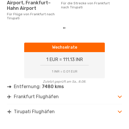
Airport, Frankfurt–
Für die Strecke von Frankfurt
September ist die beste Zeit um
nach Tirupati
Hahn Airport
güns
nach
Für Flüge von Frankfurt nach
Tirupati
Wechselrate
1 EUR = 111.13 INR
1 INR = 0.01 EUR
Zuletzt geprüft am Sa., 8.08.
Entfernung:
7480 kms
Frankfurt Flughäfen
Tirupati Flughäfen