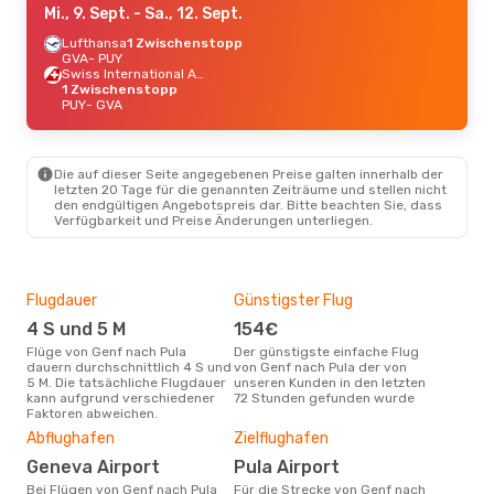
Mi., 9. Sept.
- Sa., 12. Sept.
Lufthansa
1 Zwischenstopp
GVA
- PUY
Swiss International Air Lines
1 Zwischenstopp
PUY
- GVA
Die auf dieser Seite angegebenen Preise galten innerhalb der
letzten 20 Tage für die genannten Zeiträume und stellen nicht
den endgültigen Angebotspreis dar. Bitte beachten Sie, dass
Verfügbarkeit und Preise Änderungen unterliegen.
Flugdauer
Günstigster Flug
Hau
4 S und 5 M
154€
Jul
Flüge von Genf nach Pula
Der günstigste einfache Flug
Laut Suchanfragen unserer
dauern durchschnittlich 4 S und
von Genf nach Pula der von
Kund
5 M. Die tatsächliche Flugdauer
unseren Kunden in den letzten
Haup
kann aufgrund verschiedener
72 Stunden gefunden wurde
Gen
Faktoren abweichen.
Gün
Abflughafen
Zielflughafen
Ju
Geneva Airport
Pula Airport
April ist die beste Zeit um
Bei Flügen von Genf nach Pula
Für die Strecke von Genf nach