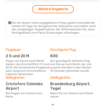
Lufthansa
1 Zwischenstopp
GOA
- BER
Weitere Angebote
Lufthansa
1 Zwischenstopp
BER
- GOA
Die auf dieser Seite angegebenen Preise galten innerhalb der
letzten 20 Tage für die genannten Zeiträume und stellen nicht
den endgültigen Angebotspreis dar. Bitte beachten Sie, dass
Verfügbarkeit und Preise Änderungen unterliegen.
Flugdauer
Günstigster Flug
Hau
2 S und 20 M
83€
Jul
Flüge von Genua nach Berlin
Der günstigste einfache Flug
Laut Suchanfragen unserer
dauern durchschnittlich 2 S und
von Genua nach Berlin der von
Kund
20 M. Die tatsächliche Flugdauer
unseren Kunden in den letzten
Haup
kann aufgrund verschiedener
72 Stunden gefunden wurde
Gen
Faktoren abweichen.
Abflughafen
Zielflughäfen
Gün
Cristoforo Colombo
Brandenburg Airport,
S
Airport
Tegel
März ist die beste Zeit um
gün
Bei Flügen von Genua nach
Wenn Sie von Genua nach Berlin
Berl
Berlin
reisen