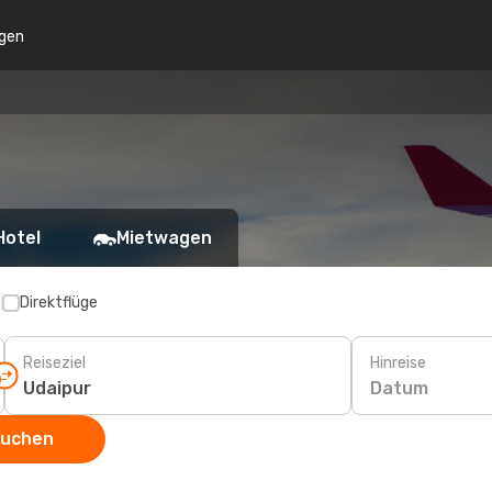
gen
Hotel
Mietwagen
p
Direktflüge
Reiseziel
Hinreise
Datum
suchen