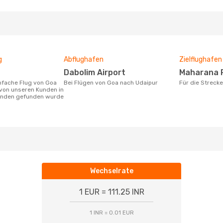
g
Abflughafen
Zielflughafen
Dabolim Airport
Maharana 
Bei Flügen von Goa nach Udaipur
Für die Strec
von unseren Kunden in
tunden gefunden wurde
Wechselrate
1 EUR = 111.25 INR
1 INR = 0.01 EUR