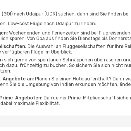
GOI) nach Udaipur (UDR) suchen, dann sind Sie finden bei 
lfen, Low-cost Flüge nach Udaipur zu finden:
gen
: Wochenenden und Ferienzeiten sind bei Flugreisenden b
tlich sparen. Von Goa aus finden Sie Dienstags bis Donnerst
ellschaften
: Die Auswahl an Fluggesellschaften für Ihre Re
 verfügbaren Flüge im Überblick.
en sich gerne von spontanen Schnäppchen überraschen un
och dazu, frühzeitig zu buchen. So sichern Sie sich nicht n
tzen.
ak-Angebote an
: Planen Sie einen Hotelaufenthalt? Dann we
enn Sie die Umgebung von Indien erkunden möchten, finden 
o Prime-Angeboten
: Dank einer Prime-Mitgliedschaft sicher
abei maximale Flexibilität.