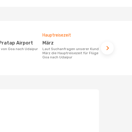
Hauptreisezeit
Durchschnit
Pratap Airport
März
82 €
ke von Goa nach Udaipur
Laut Suchanfragen unserer Kunden ist
Der durchschnittliche Preis für Flüge
März die Hauptreisezeit für Flüge von
von Goa nac
Goa nach Udaipur
Dieser Preis
6 Monate be