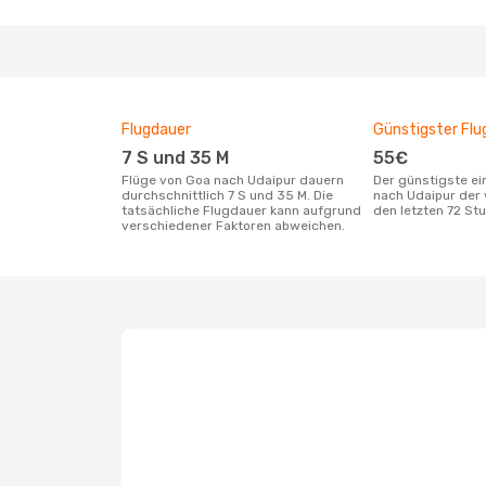
Flugdauer
Günstigster Flu
7 S und 35 M
55€
Flüge von Goa nach Udaipur dauern
Der günstigste einfache Flug von Goa
durchschnittlich 7 S und 35 M. Die
nach Udaipur der 
tatsächliche Flugdauer kann aufgrund
den letzten 72 S
verschiedener Faktoren abweichen.