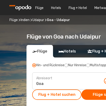
Flüge
Hotels
Flug + Hotel
Mietwa
Flüge
Indien
Udaipur
Goa - Udaipur
Flüge von Goa nach Udaipur
Flüge
Hotels
Flug + 
Hin- und Rückreise
Nur Hinreise
Multistop
Abreiseort
Flug + Hotel suchen
Flüge 