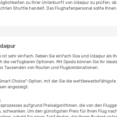
glichkeiten zu Ihrer Unterkunft von Udaipur zu prüfen, ob e
uchten Shuttle handelt. Das Flughafenpersonal sollte Ihnen
Udaipur
 ist sehr einfach. Geben Sie einfach Goa und Udaipur als Ih
h die verfügbaren Optionen. Mit Opodo können Sie Ihr idea
aus Tausenden von Routen und Flugkombinationen.
"Smart Choice"-Option, mit der Sie die wettbewerbsfähigste
sen angezeigt.
g
prozesses aufgrund Preisalgorithmen, die von den Flugge
 schwanken. Um den günstigsten Preis für Ihren Flug nach
chen, sobald Sie einen Tarif finden, der Ihrem Budget entsp