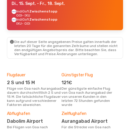
Di., 15. Sept.
- Fr., 18. Sept.
IndiGo
1 Zwischenstopp
GOI
- IXU
IndiGo
1 Zwischenstopp
IXU
- GOI
Die auf dieser Seite angegebenen Preise galten innerhalb der
letzten 20 Tage für die genannten Zeiträume und stellen nicht
den endgültigen Angebotspreis dar. Bitte beachten Sie, dass
Verfügbarkeit und Preise Änderungen unterliegen.
Flugdauer
Günstigster Flug
Hau
2 S und 15 M
121€
M
Flüge von Goa nach Aurangabad
Der günstigste einfache Flug
Laut Suchanfragen unserer
dauern durchschnittlich 2 S und
von Goa nach Aurangabad der
Kund
15 M. Die tatsächliche Flugdauer
von unseren Kunden in den
Haup
kann aufgrund verschiedener
letzten 72 Stunden gefunden
Goa
Faktoren abweichen.
wurde
Dur
73
Abflughafen
Zielflughafen
Der durchschnittliche Preis für
Dabolim Airport
Aurangabad Airport
Flü
Bei Flügen von Goa nach
Für die Strecke von Goa nach
betr