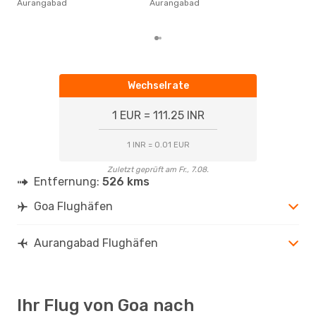
Aurangabad
Aurangabad
auf 
ber
Wechselrate
1 EUR = 111.25 INR
1 INR = 0.01 EUR
Zuletzt geprüft am Fr., 7.08.
Entfernung:
526 kms
Goa Flughäfen
Aurangabad Flughäfen
Ihr Flug von Goa nach