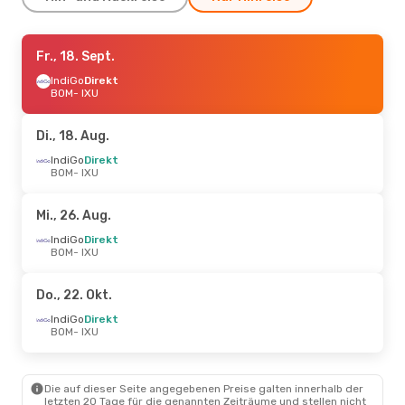
Do., 27. Aug.
Fr., 18. Sept.
- Mo., 31. Aug.
IndiGo
IndiGo
Direkt
Direkt
BOM
BOM
- IXU
- IXU
IndiGo
Direkt
IXU
- BOM
Di., 18. Aug.
Mo., 17. Aug.
IndiGo
Direkt
- Mi., 19. Aug.
BOM
- IXU
IndiGo
Direkt
BOM
- IXU
IndiGo
Direkt
Mi., 26. Aug.
IXU
- BOM
IndiGo
Direkt
BOM
- IXU
Mo., 7. Sept.
- Mo., 14. Sept.
IndiGo
Direkt
Do., 22. Okt.
BOM
- IXU
IndiGo
Direkt
IndiGo
Direkt
IXU
- BOM
BOM
- IXU
Do., 8. Okt.
- Sa., 10. Okt.
Die auf dieser Seite angegebenen Preise galten innerhalb der
IndiGo
Direkt
letzten 20 Tage für die genannten Zeiträume und stellen nicht