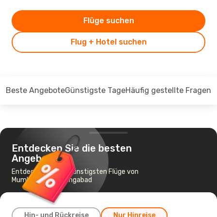
Flüge suchen
Flug + Hotel suchen
Beste Angebote
Günstigste Tage
Häufig gestellte Fragen
Entdecken Sie die besten
Angebote
Entdecken Sie die günstigsten Flüge von
Mumbai nach Aurangabad
Hin- und Rückreise
Nur Hinreise