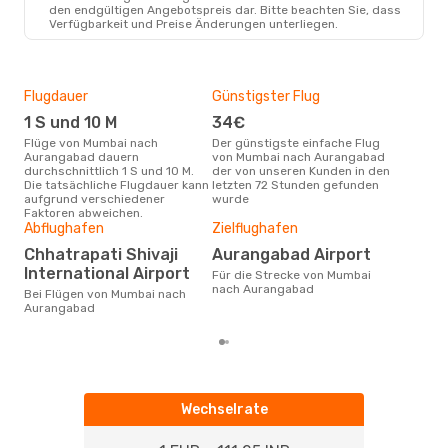
BOM
- IXU
den endgültigen Angebotspreis dar. Bitte beachten Sie, dass
IndiGo
Direkt
Verfügbarkeit und Preise Änderungen unterliegen.
IXU
- BOM
Flugdauer
Günstigster Flug
Hau
1 S und 10 M
34€
M
Flüge von Mumbai nach
Der günstigste einfache Flug
Laut Suchanfragen unserer
Aurangabad dauern
von Mumbai nach Aurangabad
Kund
durchschnittlich 1 S und 10 M.
der von unseren Kunden in den
Haup
Die tatsächliche Flugdauer kann
letzten 72 Stunden gefunden
Mum
aufgrund verschiedener
wurde
Dur
Faktoren abweichen.
Abflughafen
Zielflughafen
6
Der durchschnittliche Preis für
Chhatrapati Shivaji
Aurangabad Airport
Flü
International Airport
Für die Strecke von Mumbai
Aur
nach Aurangabad
Dies
Bei Flügen von Mumbai nach
der 
Aurangabad
Wechselrate