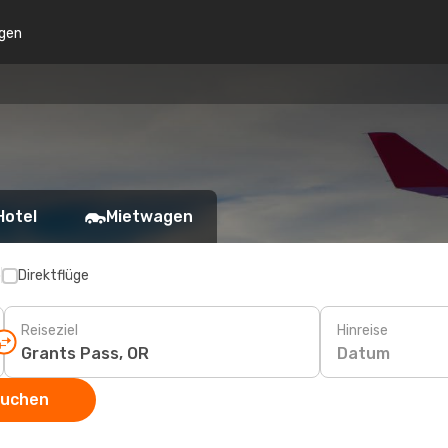
gen
Hotel
Mietwagen
p
Direktflüge
Reiseziel
Hinreise
Datum
suchen