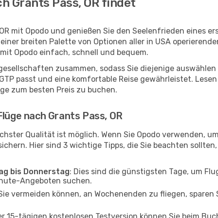
h Grants Pass, OR findet
 OR mit Opodo und genießen Sie den Seelenfrieden eines e
 einer breiten Palette von Optionen aller in USA operierend
t mit Opodo einfach, schnell und bequem.
ggesellschaften zusammen, sodass Sie diejenige auswählen 
TP passt und eine komfortable Reise gewährleistet. Lesen S
üge zum besten Preis zu buchen.
Flüge nach Grants Pass, OR
chster Qualität ist möglich. Wenn Sie Opodo verwenden, um
chern. Hier sind 3 wichtige Tipps, die Sie beachten sollten, 
tag bis Donnerstag
: Dies sind die günstigsten Tage, um Fl
inute-Angeboten suchen.
Sie vermeiden können, an Wochenenden zu fliegen, sparen S
ner 15-tägigen kostenlosen Testversion können Sie beim Bu