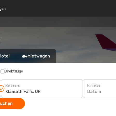
gen
R
Hotel
Mietwagen
p
Direktflüge
Reiseziel
Hinreise
Datum
suchen