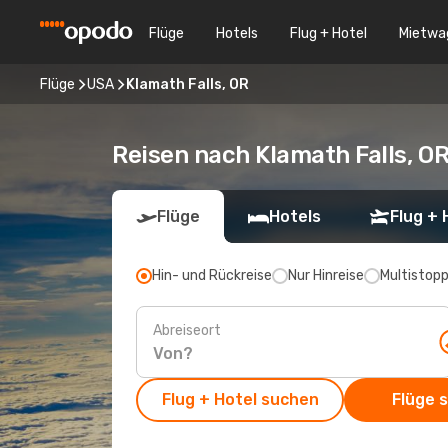
Flüge
Hotels
Flug + Hotel
Mietwa
Flüge
USA
Klamath Falls, OR
Reisen nach Klamath Falls, O
Flüge
Hotels
Flug + 
Hin- und Rückreise
Nur Hinreise
Multistop
Abreiseort
Flug + Hotel suchen
Flüge 