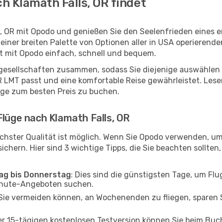
h Klamath Falls, OR findet
s, OR mit Opodo und genießen Sie den Seelenfrieden eines 
 einer breiten Palette von Optionen aller in USA operierend
st mit Opodo einfach, schnell und bequem.
ggesellschaften zusammen, sodass Sie diejenige auswählen 
 LMT passt und eine komfortable Reise gewährleistet. Lesen 
üge zum besten Preis zu buchen.
Flüge nach Klamath Falls, OR
chster Qualität ist möglich. Wenn Sie Opodo verwenden, um 
chern. Hier sind 3 wichtige Tipps, die Sie beachten sollten, 
tag bis Donnerstag
: Dies sind die günstigsten Tage, um Fl
inute-Angeboten suchen.
Sie vermeiden können, an Wochenenden zu fliegen, sparen S
ner 15-tägigen kostenlosen Testversion können Sie beim Bu