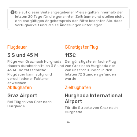
Mi., 28. Okt.
- Mi., 4. Nov.
Die auf dieser Seite angegebenen Preise galten innerhalb der
Eurowings
Direkt
letzten 20 Tage für die genannten Zeiträume und stellen nicht
GRZ
- HRG
den endgültigen Angebotspreis dar. Bitte beachten Sie, dass
Pegasus Airlines
Verfügbarkeit und Preise Änderungen unterliegen.
1 Zwischenstopp
HRG
- GRZ
Flugdauer
Günstigster Flug
Hau
3 S und 45 M
113€
M
Flüge von Graz nach Hurghada
Der günstigste einfache Flug
Laut Suchanfragen unserer
dauern durchschnittlich 3 S und
von Graz nach Hurghada der
Kund
45 M. Die tatsächliche
von unseren Kunden in den
Haup
Flugdauer kann aufgrund
letzten 72 Stunden gefunden
Gra
verschiedener Faktoren
wurde
Dur
abweichen.
Abflughafen
Zielflughafen
5
Der durchschnittliche Preis für
Graz Airport
Hurghada International
Flü
Airport
Bei Flügen von Graz nach
betr
Hurghada
wurd
Für die Strecke von Graz nach
Mon
Hurghada