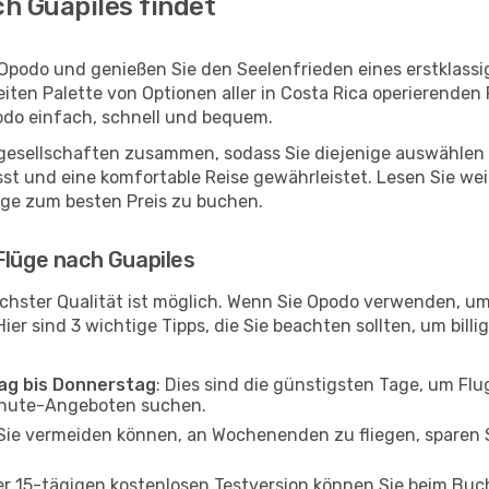
h Guapiles findet
 Opodo und genießen Sie den Seelenfrieden eines erstklas
reiten Palette von Optionen aller in Costa Rica operierenden
podo einfach, schnell und bequem.
ggesellschaften zusammen, sodass Sie diejenige auswählen 
t und eine komfortable Reise gewährleistet. Lesen Sie weit
üge zum besten Preis zu buchen.
Flüge nach Guapiles
chster Qualität ist möglich. Wenn Sie Opodo verwenden, um
er sind 3 wichtige Tipps, die Sie beachten sollten, um billi
tag bis Donnerstag
: Dies sind die günstigsten Tage, um Fl
inute-Angeboten suchen.
Sie vermeiden können, an Wochenenden zu fliegen, sparen S
ner 15-tägigen kostenlosen Testversion können Sie beim Bu