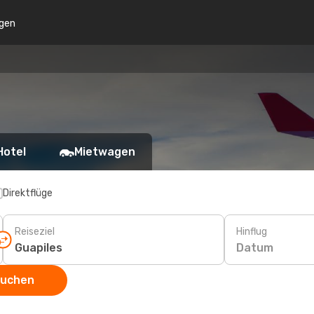
gen
Hotel
Mietwagen
Direktflüge
Reiseziel
Hinflug
Datum
suchen