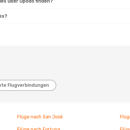
iles über Opodo finden?
les?
bte Flugverbindungen
Flüge nach San José
Flüg
Flüge nach Fortuna
Flüg