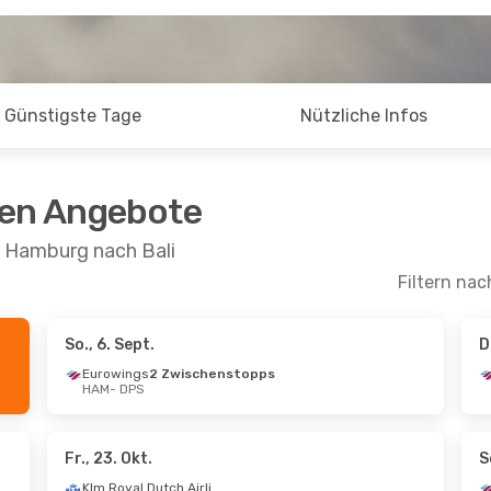
Günstigste Tage
Nützliche Infos
ten Angebote
n Hamburg nach Bali
Filtern nac
So., 6. Sept.
D
Okt.
- Di., 20. Okt.
Mo., 7. Sept.
- So.,
Eurowings
2 Zwischenstopps
HAM
- DPS
Klm Royal Dutch Airlines
schenstopp
1 Zwischenstopp
 DPS
HAM
- DPS
Klm Royal Dutch Airlines
schenstopps
2 Zwischenstop
Fr., 23. Okt.
S
HAM
DPS
- HAM
Klm Royal Dutch Airlines