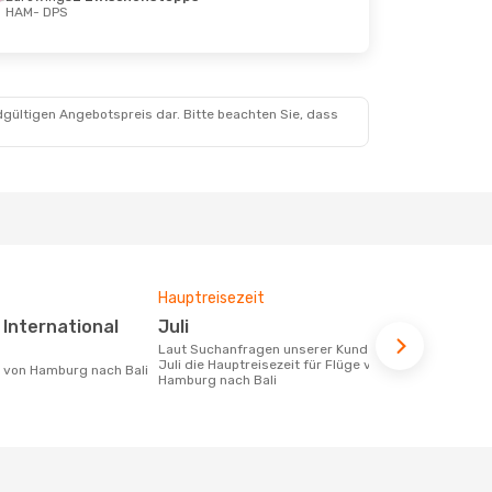
HAM
- DPS
 22. Aug.
dgültigen Angebotspreis dar. Bitte beachten Sie, dass
Thai Airways International
ps
Hauptreisezeit
Durchschnit
Juli
880 €
Laut Suchanfragen unserer Kunden ist
Der durchschnittliche Preis für Flüge
Juli die Hauptreisezeit für Flüge von
von Hamburg
ke von Hamburg nach Bali
Hamburg nach Bali
Dieser Preis
6 Monate be