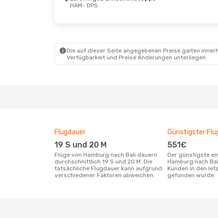
HAM
- DPS
Mi., 7. Okt.
- Di., 13. Okt.
So., 30
Emirates
1 Zwischenstopp
Turkis
HAM
- DPS
1 Zwi
Emirates
1 Zwischenstopp
HAM
-
Die auf dieser Seite angegebenen Preise galten innerh
DPS
- HAM
Turkis
Verfügbarkeit und Preise Änderungen unterliegen.
1 Zwi
DPS
- 
Flugdauer
Günstigster Flu
19 S und 20 M
551€
Flüge von Hamburg nach Bali dauern
Der günstigste einfache Flug von
durchschnittlich 19 S und 20 M. Die
Hamburg nach Bal
tatsächliche Flugdauer kann aufgrund
Kunden in den let
verschiedener Faktoren abweichen.
gefunden wurde