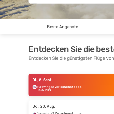
Beste Angebote
Entdecken Sie die bes
Entdecken Sie die günstigsten Flüge vo
Di., 8. Sept.
So., 20. Sept.
- Do., 1. Okt.
Di., 13. 
Eurowings
2 Zwischenstopps
HAM
- DPS
Turkish Airlines
1 Zwischenstopp
1 Zwi
HAM
- DPS
HAM
-
Turkish Airlines
1 Zwischenstopp
2 Zwi
Do., 20. Aug.
DPS
- HAM
DPS
- 
Eurowings
2 Zwischenstopps