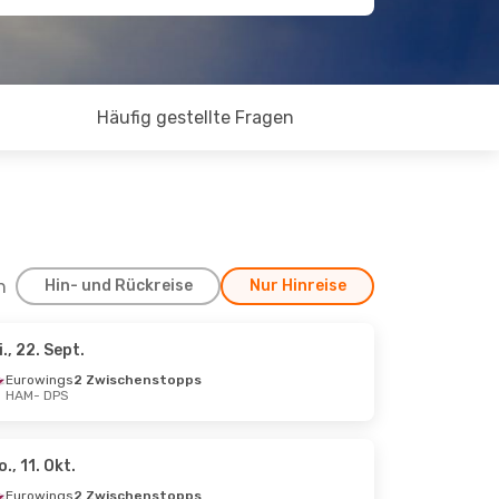
Häufig gestellte Fragen
h
Hin- und Rückreise
Nur Hinreise
i., 22. Sept.
 13. Sept.
Eurowings
2 Zwischenstopps
HAM
- DPS
Klm Royal Dutch Airlines
Klm Royal Dutch Airlines
ps
o., 11. Okt.
Eurowings
2 Zwischenstopps