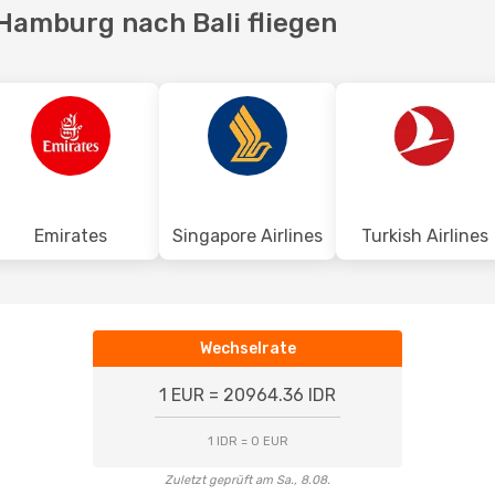
 Hamburg nach Bali fliegen
Emirates
Singapore Airlines
Turkish Airlines
Wechselrate
1 EUR = 20964.36 IDR
1 IDR = 0 EUR
Zuletzt geprüft am Sa., 8.08.