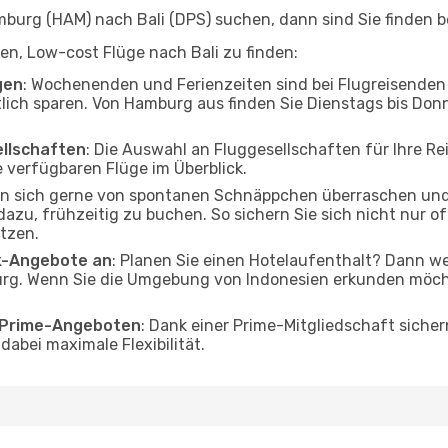
urg (HAM) nach Bali (DPS) suchen, dann sind Sie finden be
lfen, Low-cost Flüge nach Bali zu finden:
gen
: Wochenenden und Ferienzeiten sind bei Flugreisenden b
tlich sparen. Von Hamburg aus finden Sie Dienstags bis Donn
ellschaften
: Die Auswahl an Fluggesellschaften für Ihre Re
 verfügbaren Flüge im Überblick.
en sich gerne von spontanen Schnäppchen überraschen und
 dazu, frühzeitig zu buchen. So sichern Sie sich nicht nur 
tzen.
ak-Angebote an
: Planen Sie einen Hotelaufenthalt? Dann we
g. Wenn Sie die Umgebung von Indonesien erkunden möchte
o Prime-Angeboten
: Dank einer Prime-Mitgliedschaft sicher
abei maximale Flexibilität.