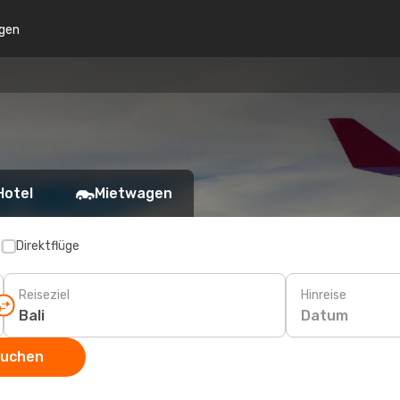
gen
Hotel
Mietwagen
p
Direktflüge
Reiseziel
Hinreise
Datum
suchen