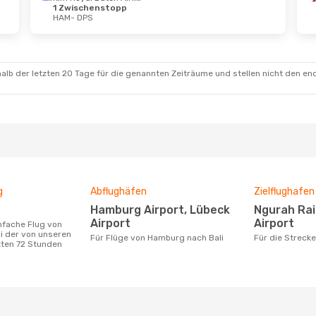
1 Zwischenstopp
HAM
- DPS
. Aug.
- Mo., 7. Sept.
Fr., 14. Aug.
- Sa.,
h Airlines
Turkish Airlines
schenstopp
1 Zwischenstopp
 DPS
HAM
- DPS
alb der letzten 20 Tage für die genannten Zeiträume und stellen nicht den en
h Airlines
schenstopp
2 Zwischenstop
HAM
DPS
- HAM
g
Abflughäfen
Zielflughafen
Hamburg Airport, Lübeck
Ngurah Rai International
Airport
Airport
i der von unseren
Für Flüge von Hamburg nach Bali
Für die Strec
zten 72 Stunden