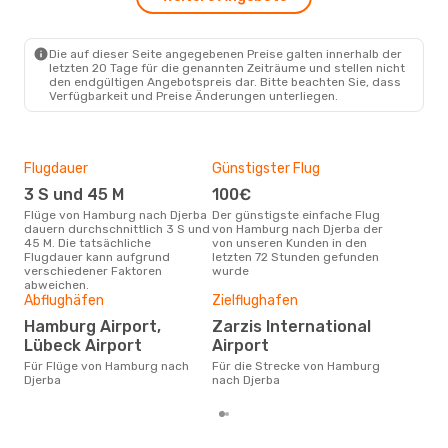
Sa., 19. Sept.
- Sa., 26. Sept.
Swiss International Air Lines
Die auf dieser Seite angegebenen Preise galten innerhalb der
1 Zwischenstopp
letzten 20 Tage für die genannten Zeiträume und stellen nicht
HAM
- DJE
den endgültigen Angebotspreis dar. Bitte beachten Sie, dass
Lufthansa
1 Zwischenstopp
Verfügbarkeit und Preise Änderungen unterliegen.
DJE
- HAM
Flugdauer
Günstigster Flug
Hau
3 S und 45 M
100€
Jul
Flüge von Hamburg nach Djerba
Der günstigste einfache Flug
Laut Suchanfragen unserer
dauern durchschnittlich 3 S und
von Hamburg nach Djerba der
Kund
45 M. Die tatsächliche
von unseren Kunden in den
Haup
Flugdauer kann aufgrund
letzten 72 Stunden gefunden
Ham
verschiedener Faktoren
wurde
abweichen.
Gün
Abflughäfen
Zielflughafen
Jul
Hamburg Airport,
Zarzis International
November ist die beste Zeit um
Lübeck Airport
Airport
gün
Für Flüge von Hamburg nach
Für die Strecke von Hamburg
nac
Djerba
nach Djerba