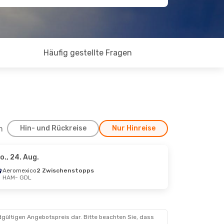
Häufig gestellte Fragen
h
Hin- und Rückreise
Nur Hinreise
o., 24. Aug.
6. Sept.
Aeromexico
2 Zwischenstopps
HAM
- GDL
topps
dgültigen Angebotspreis dar. Bitte beachten Sie, dass