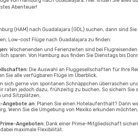
ge von Hamburg nach Guadalajara. Hier finden Sie alles über
hstes Abenteuer!
urg (HAM) nach Guadalajara (GDL) suchen, dann sind Sie f
lfen, Low-cost Flüge nach Guadalajara zu finden:
gen
: Wochenenden und Ferienzeiten sind bei Flugreisenden b
tlich sparen. Von Hamburg aus finden Sie Dienstags bis Donn
ellschaften
: Die Auswahl an Fluggesellschaften für Ihre R
n Sie alle verfügbaren Flüge im Überblick.
en sich gerne von spontanen Schnäppchen überraschen un
ir raten jedoch dazu, frühzeitig zu buchen. So sichern Sie 
 und Sitzplätzen.
ak-Angebote an
: Planen Sie einen Hotelaufenthalt? Dann we
g. Wenn Sie die Umgebung von Mexiko erkunden möchten, fi
o Prime-Angeboten
: Dank einer Prime-Mitgliedschaft sicher
abei maximale Flexibilität.