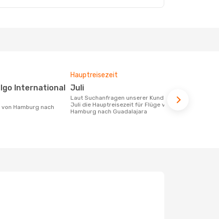
Hauptreisezeit
Durchschnit
Juli
1083 €
Laut Suchanfragen unserer Kunden ist
Der durchschnittliche Preis für Flüge
Juli die Hauptreisezeit für Flüge von
von Hamburg
Hamburg nach Guadalajara
1083 €. Dies
der letzten 