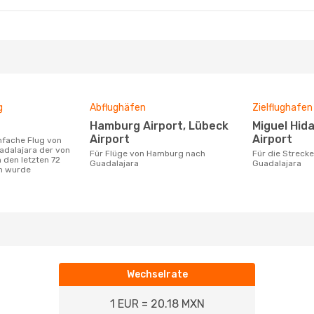
g
Abflughäfen
Zielflughafen
Hamburg Airport, Lübeck
Miguel Hidalgo International
Airport
Airport
dalajara der von
Für Flüge von Hamburg nach
Für die Strecke von Hamburg nach
 den letzten 72
Guadalajara
Guadalajara
n wurde
Wechselrate
1 EUR = 20.18 MXN