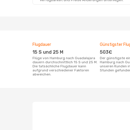
Verfügbarkeit und Preise Änderungen unterliegen.
Flugdauer
Günstigster Flu
15 S und 25 M
503€
Flüge von Hamburg nach Guadalajara
Der günstigste einfache Flug von
dauern durchschnittlich 15 S und 25 M.
Hamburg nach Gua
Die tatsächliche Flugdauer kann
unseren Kunden in
aufgrund verschiedener Faktoren
Stunden gefunde
abweichen.