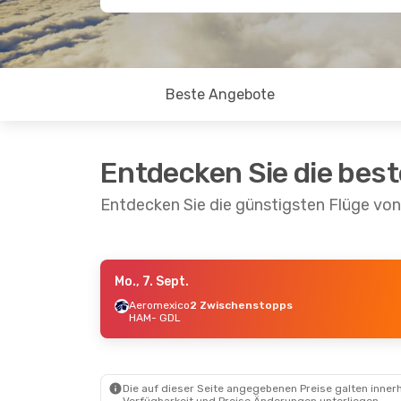
Beste Angebote
Entdecken Sie die bes
Entdecken Sie die günstigsten Flüge vo
Mo., 7. Sept.
Do., 20. Aug.
- Mo., 24. Aug.
Mi., 9. S
Aeromexico
2 Zwischenstopps
HAM
- GDL
Lufthansa
2 Zwischenstopps
Luftha
HAM
- GDL
HAM
- 
Volaris
2 Zwischenstopps
Aerome
GDL
- HAM
2 Zwi
GDL
- 
Die auf dieser Seite angegebenen Preise galten innerh