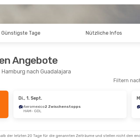
Günstigste Tage
Nützliche Infos
ten Angebote
n Hamburg nach Guadalajara
Filtern nac
Di., 1. Sept.
M
ept.
- Mi., 16. Sept.
Mi., 26. Aug.
- So., 
Aeromexico
2 Zwischenstopps
HAM
- GDL
nsa
2 Zwischenstopps
Aeromexico
GDL
2 Zwischenstopps
xico
HAM
- GDL
schenstopps
Iberia
2 Zwischens
HAM
GDL
- HAM
alb der letzten 20 Tage für die genannten Zeiträume und stellen nicht den en