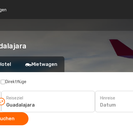
gen
dalajara
Hotel
Mietwagen
p
Direktflüge
Reiseziel
Hinreise
Datum
suchen