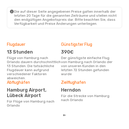
Klm Royal Dutch Airlines
2 Zwischenstopps
Die auf dieser Seite angegebenen Preise galten innerhalb der
HAM
- ORL
letzten 20 Tage für die genannten Zeiträume und stellen nicht
Air France
1 Zwischenstopp
den endgültigen Angebotspreis dar. Bitte beachten Sie, dass
ORL
- HAM
Verfügbarkeit und Preise Änderungen unterliegen.
Flugdauer
Günstigster Flug
Hau
13 Stunden
390€
Jul
Flüge von Hamburg nach
Der günstigste einfache Flug
Laut Suchanfragen unserer
Orlando dauern durchschnittlich
von Hamburg nach Orlando der
Kund
13 Stunden. Die tatsächliche
von unseren Kunden in den
Haup
Flugdauer kann aufgrund
letzten 72 Stunden gefunden
Ham
verschiedener Faktoren
wurde
abweichen.
Gün
Abflughäfen
Zielflughafen
M
Hamburg Airport,
Herndon
September ist die beste Zeit um
Lübeck Airport
Für die Strecke von Hamburg
gün
nach Orlando
Für Flüge von Hamburg nach
nac
Orlando