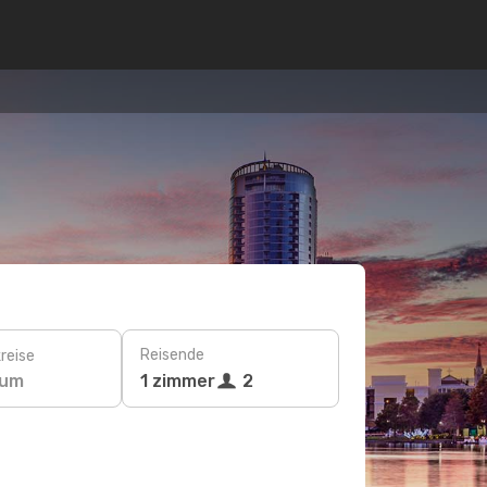
Reisende
reise
tum
1 zimmer
2