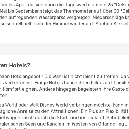
er bis April, da sich dann die Tageswerte um die 25 °Cels
n Mai bis September steigt das Thermometer auf über 30 °
 den aufregenden Wasserparks vergnügen. Niederschläge kön
 so schnell hellt sich der Himmel wieder auf. Suchen Sie sic
ten Hotels?
ßen Hotelangebot? Die Wahl ist nicht leicht zu treffen, d
 vertreten ist. Einige Hotels haben ihren Fokus auf Familie
lem Komfort eignen. Andere hingegen begeistern ihre Gäste
ten.
n Sea World oder Walt Disney World verbringen möchte, kann
gliche Anreise zu den Attraktionen. Ein Plus an Flexibilitä
ietwagen rasch durch die Stadt und ins Umland. Sehr belieb
 malerischen Seen und Kanälen im Westen von Orlando liegt. 