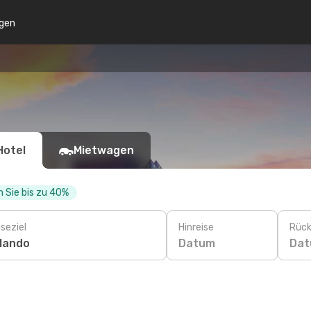
gen
Hotel
Mietwagen
 Sie bis zu 40%
seziel
Hinreise
Rück
Datum
Da