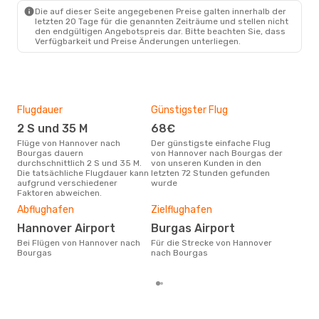
Austrian Airlines
Die auf dieser Seite angegebenen Preise galten innerhalb der
1 Zwischenstopp
letzten 20 Tage für die genannten Zeiträume und stellen nicht
HAJ
- BOJ
den endgültigen Angebotspreis dar. Bitte beachten Sie, dass
Lufthansa
1 Zwischenstopp
Verfügbarkeit und Preise Änderungen unterliegen.
BOJ
- HAJ
Flugdauer
Günstigster Flug
Hau
2 S und 35 M
68€
M
Flüge von Hannover nach
Der günstigste einfache Flug
Laut Suchanfragen unserer
Bourgas dauern
von Hannover nach Bourgas der
Kund
durchschnittlich 2 S und 35 M.
von unseren Kunden in den
Haup
Die tatsächliche Flugdauer kann
letzten 72 Stunden gefunden
Han
aufgrund verschiedener
wurde
Dur
Faktoren abweichen.
3
Abflughafen
Zielflughafen
Der durchschnittliche Preis für
Hannover Airport
Burgas Airport
Flü
Bou
Bei Flügen von Hannover nach
Für die Strecke von Hannover
Prei
Bourgas
nach Bourgas
letz