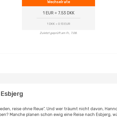
Wechselrate
1 EUR = 7.53 DKK
1 DKK = 0.13 EUR
Zuletzt geprüft am Fr., 7.08.
 Esbjerg
den, reise ohne Reue“. Und wer träumt nicht davon, Hannov
en? Manche planen schon ewig eine Reise nach Esbjerg, wä