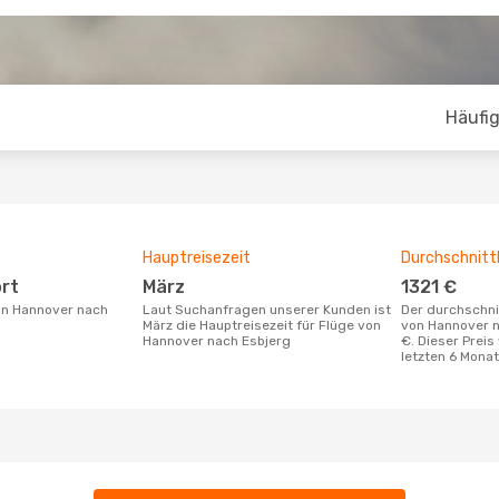
Häufig
Hauptreisezeit
Durchschnittl
ort
März
1321 €
Laut Suchanfragen unserer Kunden ist
Der durchschnittliche Preis für Flüge
März die Hauptreisezeit für Flüge von
von Hannover n
Hannover nach Esbjerg
€. Dieser Preis
letzten 6 Mona