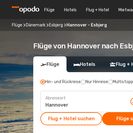
Flüge
Hotels
Flug + Hotel
Mietwa
Flüge
Dänemark
Esbjerg
Hannover - Esbjerg
Flüge von Hannover nach Esb
Flüge
Hotels
Flug + 
Hin- und Rückreise
Nur Hinreise
Multistop
Abreiseort
Flug + Hotel suchen
Flüge 