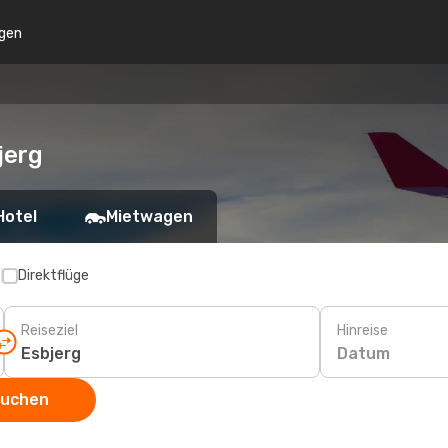
gen
jerg
Hotel
Mietwagen
p
Direktflüge
Reiseziel
Hinreise
Datum
suchen