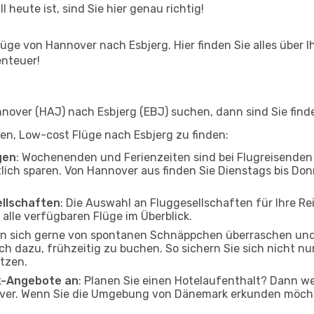
l heute ist, sind Sie hier genau richtig!
ge von Hannover nach Esbjerg. Hier finden Sie alles über Ih
enteuer!
over (HAJ) nach Esbjerg (EBJ) suchen, dann sind Sie finde
lfen, Low-cost Flüge nach Esbjerg zu finden:
gen
: Wochenenden und Ferienzeiten sind bei Flugreisenden b
tlich sparen. Von Hannover aus finden Sie Dienstags bis Don
ellschaften
: Die Auswahl an Fluggesellschaften für Ihre Re
alle verfügbaren Flüge im Überblick.
en sich gerne von spontanen Schnäppchen überraschen un
och dazu, frühzeitig zu buchen. So sichern Sie sich nicht n
tzen.
ak-Angebote an
: Planen Sie einen Hotelaufenthalt? Dann we
er. Wenn Sie die Umgebung von Dänemark erkunden möchten