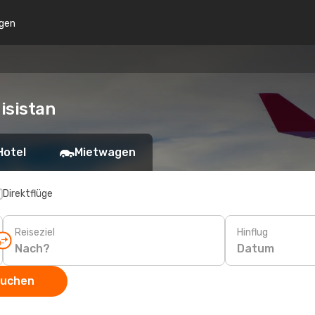
gen
isistan
Hotel
Mietwagen
Direktflüge
Reiseziel
Hinflug
Datum
suchen