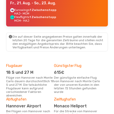
Fr., 21. Aug.
- So., 23. Aug.
Eurowings
1 Zwischenstopp
HAJ
- MCM
Flexflights
1 Zwischenstopp
MCM
- HAJ
Die auf dieser Seite angegebenen Preise galten innerhalb der
letzten 20 Tage für die genannten Zeiträume und stellen nicht
den endgültigen Angebotspreis dar. Bitte beachten Sie, dass
Verfügbarkeit und Preise Änderungen unterliegen.
Flugdauer
Günstigster Flug
Hau
18 S und 27 M
615€
M
Flüge von Hannover nach Monte
Der günstigste einfache Flug
Laut Suchanfragen unserer
Carlo dauern durchschnittlich 18
von Hannover nach Monte Carlo
Kund
S und 27 M. Die tatsächliche
der von unseren Kunden in den
Haup
Flugdauer kann aufgrund
letzten 72 Stunden gefunden
Han
verschiedener Faktoren
wurde
abweichen.
Gün
Abflughafen
Zielflughafen
D
Hannover Airport
Monaco Heliport
Januar ist die beste Zeit um
Bei Flügen von Hannover nach
Für die Strecke von Hannover
gün