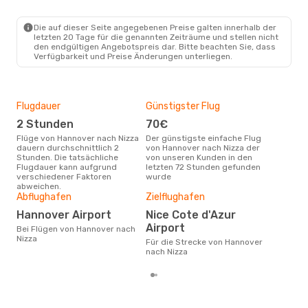
Eurowings
Direkt
HAJ
- NCE
Die auf dieser Seite angegebenen Preise galten innerhalb der
Eurowings
Direkt
letzten 20 Tage für die genannten Zeiträume und stellen nicht
NCE
- HAJ
den endgültigen Angebotspreis dar. Bitte beachten Sie, dass
Verfügbarkeit und Preise Änderungen unterliegen.
Flugdauer
Günstigster Flug
Hau
2 Stunden
70€
Jul
Flüge von Hannover nach Nizza
Der günstigste einfache Flug
Laut Suchanfragen unserer
dauern durchschnittlich 2
von Hannover nach Nizza der
Kund
Stunden. Die tatsächliche
von unseren Kunden in den
Haup
Flugdauer kann aufgrund
letzten 72 Stunden gefunden
Han
verschiedener Faktoren
wurde
Dur
abweichen.
Abflughafen
Zielflughafen
2
Der durchschnittliche Preis für
Hannover Airport
Nice Cote d'Azur
Flü
Airport
Bei Flügen von Hannover nach
betr
Nizza
wurd
Für die Strecke von Hannover
Mon
nach Nizza