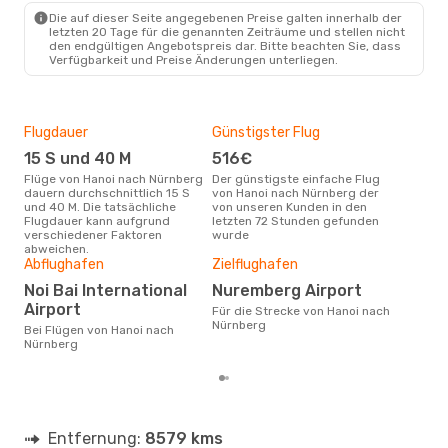
Die auf dieser Seite angegebenen Preise galten innerhalb der
letzten 20 Tage für die genannten Zeiträume und stellen nicht
den endgültigen Angebotspreis dar. Bitte beachten Sie, dass
Verfügbarkeit und Preise Änderungen unterliegen.
Flugdauer
Günstigster Flug
Hau
15 S und 40 M
516€
Jul
Flüge von Hanoi nach Nürnberg
Der günstigste einfache Flug
Laut Suchanfragen unserer
dauern durchschnittlich 15 S
von Hanoi nach Nürnberg der
Kund
und 40 M. Die tatsächliche
von unseren Kunden in den
Haup
Flugdauer kann aufgrund
letzten 72 Stunden gefunden
Han
verschiedener Faktoren
wurde
abweichen.
Gün
Abflughafen
Zielflughafen
M
Noi Bai International
Nuremberg Airport
Mai ist die beste Zeit um
Airport
Für die Strecke von Hanoi nach
gün
Nürnberg
Bei Flügen von Hanoi nach
Nür
Nürnberg
Entfernung:
8579 kms