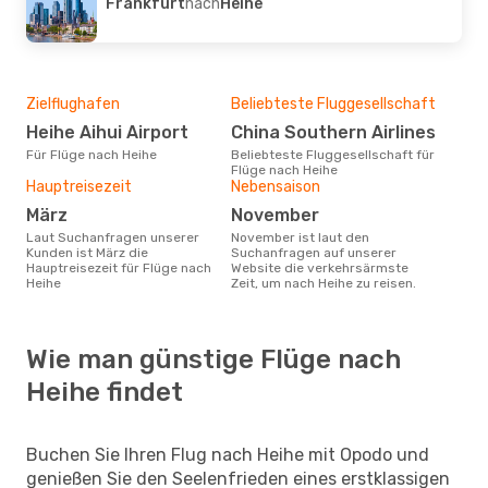
Frankfurt
nach
Heihe
Zielflughafen
Beliebteste Fluggesellschaft
Heihe Aihui Airport
China Southern Airlines
Für Flüge nach Heihe
Beliebteste Fluggesellschaft für
Flüge nach Heihe
Hauptreisezeit
Nebensaison
März
November
Laut Suchanfragen unserer
November ist laut den
Kunden ist März die
Suchanfragen auf unserer
Hauptreisezeit für Flüge nach
Website die verkehrsärmste
Heihe
Zeit, um nach Heihe zu reisen.
Wie man günstige Flüge nach
Heihe findet
Buchen Sie Ihren Flug nach Heihe mit Opodo und
genießen Sie den Seelenfrieden eines erstklassigen