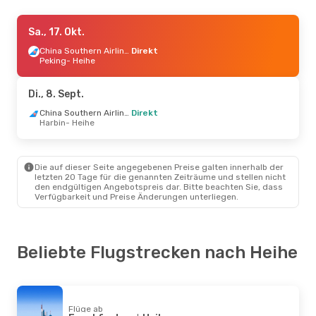
Mo., 5. Okt.
Sa., 17. Okt.
- Sa., 10. Okt.
Turkish Airlines
2 Zwischenstopps
China Southern Airlines
Direkt
Frankfurt
Peking
- Heihe
- Heihe
China Southern Airlines
2 Zwischenstopps
Heihe
- Frankfurt
Di., 8. Sept.
China Southern Airlines
Direkt
Harbin
- Heihe
Die auf dieser Seite angegebenen Preise galten innerhalb der
letzten 20 Tage für die genannten Zeiträume und stellen nicht
den endgültigen Angebotspreis dar. Bitte beachten Sie, dass
Verfügbarkeit und Preise Änderungen unterliegen.
Beliebte Flugstrecken nach Heihe
Flüge ab