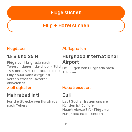
Flüge suchen
Flug + Hotel suchen
Flugdauer
Abflughafen
Dur
13 S und 25 M
Hurghada International
4
Airport
Flüge von Hurghada nach
Der durchschnittliche Preis für
Teheran dauern durchschnittlich
Flü
Bei Flügen von Hurghada nach
13 S und 25 M. Die tatsächliche
Tehe
Teheran
Flugdauer kann aufgrund
Prei
verschiedener Faktoren
letz
abweichen.
Zielflughafen
Hauptreisezeit
Mehrabad Intl
Juli
Für die Strecke von Hurghada
Laut Suchanfragen unserer
nach Teheran
Kunden ist Juli die
Hauptreisezeit für Flüge von
Hurghada nach Teheran