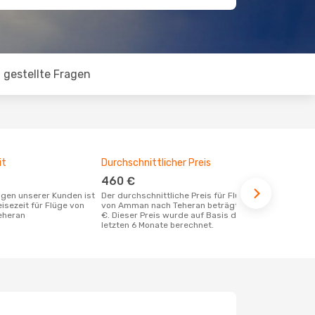
 gestellte Fragen
it
Durchschnittlicher Preis
Günstigst
460 €
März
Der durchschnittliche Preis für Flüge
Dezember ist die beste Zeit um
eisezeit für Flüge von
von Amman nach Teheran beträgt 460
günstige Fl
eheran
€. Dieser Preis wurde auf Basis der
Teheran zu 
letzten 6 Monate berechnet.