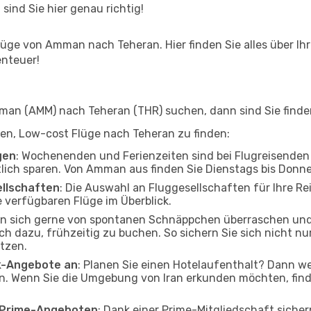
 sind Sie hier genau richtig!
üge von Amman nach Teheran. Hier finden Sie alles über Ihre
enteuer!
n (AMM) nach Teheran (THR) suchen, dann sind Sie finden 
lfen, Low-cost Flüge nach Teheran zu finden:
gen
: Wochenenden und Ferienzeiten sind bei Flugreisenden b
tlich sparen. Von Amman aus finden Sie Dienstags bis Donne
ellschaften
: Die Auswahl an Fluggesellschaften für Ihre R
 verfügbaren Flüge im Überblick.
en sich gerne von spontanen Schnäppchen überraschen un
och dazu, frühzeitig zu buchen. So sichern Sie sich nicht n
tzen.
ak-Angebote an
: Planen Sie einen Hotelaufenthalt? Dann we
 Wenn Sie die Umgebung von Iran erkunden möchten, finden
o Prime-Angeboten
: Dank einer Prime-Mitgliedschaft sicher