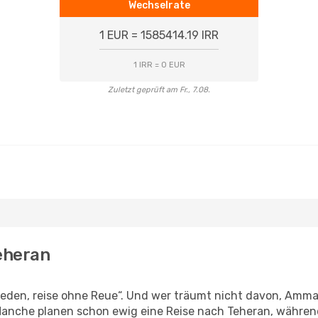
Wechselrate
1 EUR = 1585414.19 IRR
1 IRR = 0 EUR
Zuletzt geprüft am Fr., 7.08.
eheran
den, reise ohne Reue“. Und wer träumt nicht davon, Amman
Manche planen schon ewig eine Reise nach Teheran, während