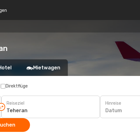
gen
an
Hotel
Mietwagen
p
Direktflüge
Reiseziel
Hinreise
Datum
suchen