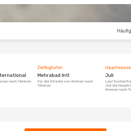
Häufig
Zielflughafen
Hauptreiseze
nternational
Mehrabad Intl
Juli
Amman nach Teheran
Für die Strecke von Amman nach
Laut Suchanfragen unserer Kunden ist
Teheran
Juli die Hauptr
Amman nach T