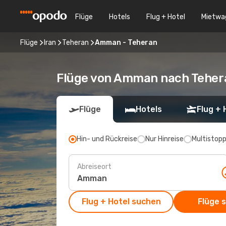
Flüge
Hotels
Flug + Hotel
Mietwa
Flüge
Iran
Teheran
Amman - Teheran
Flüge von Amman nach Teher
Flüge
Hotels
Flug + 
Hin- und Rückreise
Nur Hinreise
Multistop
Abreiseort
Flug + Hotel suchen
Flüge 