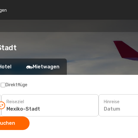
gen
Stadt
Hotel
Mietwagen
p
Direktflüge
Reiseziel
Hinreise
Datum
suchen