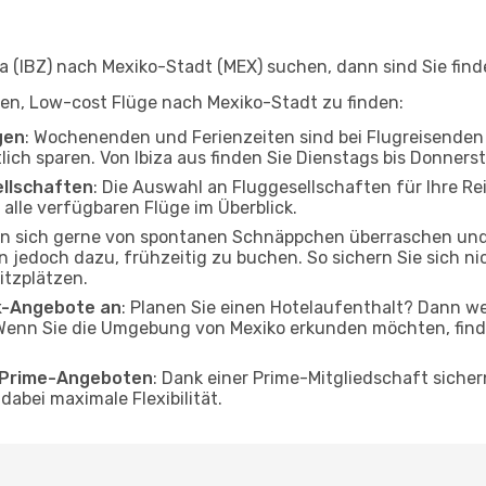
 (IBZ) nach Mexiko-Stadt (MEX) suchen, dann sind Sie finde
lfen, Low-cost Flüge nach Mexiko-Stadt zu finden:
gen
: Wochenenden und Ferienzeiten sind bei Flugreisenden b
lich sparen. Von Ibiza aus finden Sie Dienstags bis Donners
ellschaften
: Die Auswahl an Fluggesellschaften für Ihre Re
alle verfügbaren Flüge im Überblick.
en sich gerne von spontanen Schnäppchen überraschen un
en jedoch dazu, frühzeitig zu buchen. So sichern Sie sich n
itzplätzen.
ak-Angebote an
: Planen Sie einen Hotelaufenthalt? Dann we
 Wenn Sie die Umgebung von Mexiko erkunden möchten, finde
o Prime-Angeboten
: Dank einer Prime-Mitgliedschaft sicher
abei maximale Flexibilität.