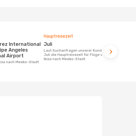
Hauptreisezeit
Durchschnit
Juli
1392 €
lipe Angeles
Laut Suchanfragen unserer Kunden ist
Der durchschnittliche Preis für Flüge
Juli die Hauptreisezeit für Flüge von
von Ibiza na
al Airport
Ibiza nach Mexiko-Stadt
1392 €. Dies
der letzten 