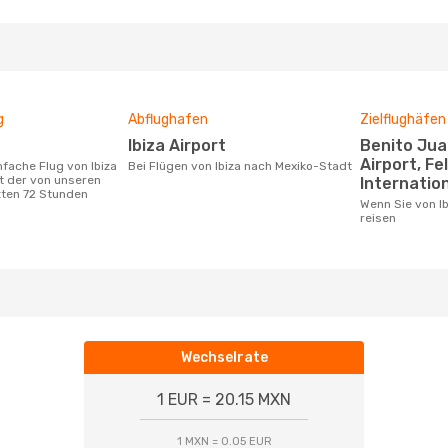
g
Abflughafen
Zielflughäfen
Ibiza Airport
Benito Juarez International
Airport, Fe
Bei Flügen von Ibiza nach Mexiko-Stadt
t der von unseren
Internation
zten 72 Stunden
Wenn Sie von Ibiza nach Mexiko-Stadt
reisen
Wechselrate
1 EUR = 20.15 MXN
1 MXN = 0.05 EUR