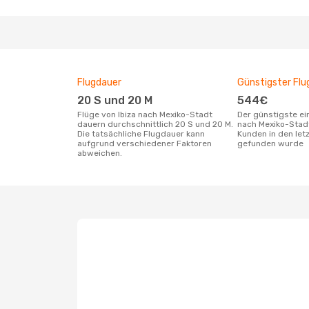
Flugdauer
Günstigster Flu
20 S und 20 M
544€
Flüge von Ibiza nach Mexiko-Stadt
Der günstigste einfache Flug von Ibiza
dauern durchschnittlich 20 S und 20 M.
nach Mexiko-Stad
Die tatsächliche Flugdauer kann
Kunden in den let
aufgrund verschiedener Faktoren
gefunden wurde
abweichen.