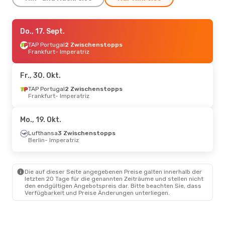
Sa., 31. Okt.
Do., 17. Sept.
- Sa., 31. Okt.
LATAM Airlines
TAP Portugal
2 Zwischenstopps
Direkt
São Paulo
Frankfurt
- Imperatriz
- Imperatriz
LATAM Airlines
1 Zwischenstopp
Imperatriz
- São Paulo
Fr., 30. Okt.
Do., 1. Okt.
TAP Portugal
- So., 4. Okt.
2 Zwischenstopps
Frankfurt
- Imperatriz
Azul Linhas Aereas Brasileiras
1 Zwischenstopp
Uberlandia
- Imperatriz
Mo., 19. Okt.
LATAM Airlines
1 Zwischenstopp
Imperatriz
- Uberlandia
Lufthansa
3 Zwischenstopps
Berlin
- Imperatriz
Di., 25. Aug.
- Sa., 29. Aug.
Azul Linhas Aereas Brasileiras
Die auf dieser Seite angegebenen Preise galten innerhalb der
1 Zwischenstopp
letzten 20 Tage für die genannten Zeiträume und stellen nicht
Rio De Janeiro
- Imperatriz
den endgültigen Angebotspreis dar. Bitte beachten Sie, dass
Azul Linhas Aereas Brasileiras
Verfügbarkeit und Preise Änderungen unterliegen.
1 Zwischenstopp
Imperatriz
- Rio De Janeiro