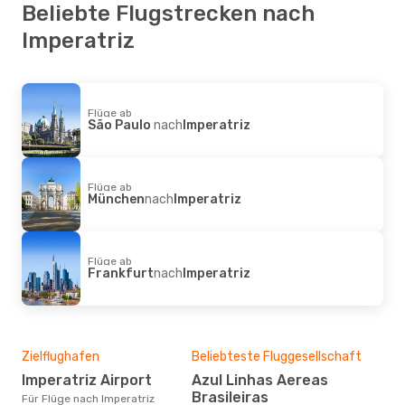
Beliebte Flugstrecken nach
Imperatriz
Flüge ab
São Paulo
nach
Imperatriz
Flüge ab
München
nach
Imperatriz
Flüge ab
Frankfurt
nach
Imperatriz
Zielflughafen
Beliebteste Fluggesellschaft
Imperatriz Airport
Azul Linhas Aereas
Brasileiras
Für Flüge nach Imperatriz