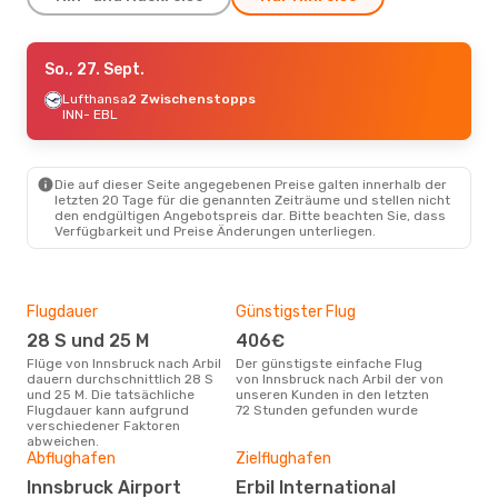
Mo., 7. Sept.
So., 27. Sept.
- Mo., 14. Sept.
Lufthansa
Lufthansa
2 Zwischenstopps
2 Zwischenstopps
INN
INN
- EBL
- EBL
Turkish Airlines
2 Zwischenstopps
EBL
- INN
Die auf dieser Seite angegebenen Preise galten innerhalb der
letzten 20 Tage für die genannten Zeiträume und stellen nicht
den endgültigen Angebotspreis dar. Bitte beachten Sie, dass
Verfügbarkeit und Preise Änderungen unterliegen.
Flugdauer
Günstigster Flug
Hau
28 S und 25 M
406€
Jul
Flüge von Innsbruck nach Arbil
Der günstigste einfache Flug
Laut Suchanfragen unserer
dauern durchschnittlich 28 S
von Innsbruck nach Arbil der von
Kund
und 25 M. Die tatsächliche
unseren Kunden in den letzten
Haup
Flugdauer kann aufgrund
72 Stunden gefunden wurde
Inns
verschiedener Faktoren
abweichen.
Gün
Abflughafen
Zielflughafen
Jul
Innsbruck Airport
Erbil International