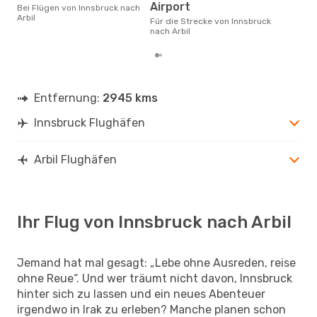
November ist die beste Zeit um
Airport
Bei Flügen von Innsbruck nach
gün
Arbil
Für die Strecke von Innsbruck
nach
nach Arbil
Entfernung:
2945 kms
Innsbruck Flughäfen
Arbil Flughäfen
Ihr Flug von Innsbruck nach Arbil
Jemand hat mal gesagt: „Lebe ohne Ausreden, reise
ohne Reue“. Und wer träumt nicht davon, Innsbruck
hinter sich zu lassen und ein neues Abenteuer
irgendwo in Irak zu erleben? Manche planen schon