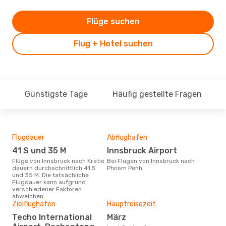
Flüge suchen
Flug + Hotel suchen
Günstigste Tage
Häufig gestellte Fragen
Flugdauer
Abflughafen
Dur
41 S und 35 M
Innsbruck Airport
13
Flüge von Innsbruck nach Kratie
Bei Flügen von Innsbruck nach
Der durchschnittliche Preis für
dauern durchschnittlich 41 S
Phnom Penh
Flüg
und 35 M. Die tatsächliche
betr
Flugdauer kann aufgrund
wurd
verschiedener Faktoren
Mon
abweichen.
Zielflughäfen
Hauptreisezeit
Techo International
März