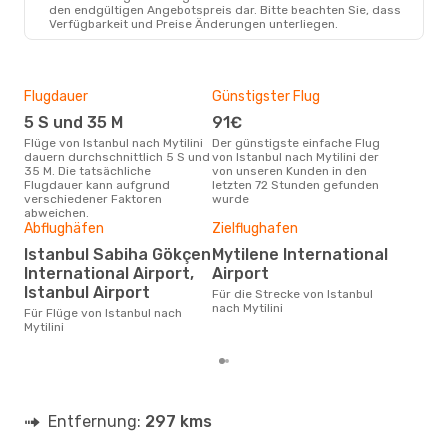
den endgültigen Angebotspreis dar. Bitte beachten Sie, dass
Verfügbarkeit und Preise Änderungen unterliegen.
Flugdauer
Günstigster Flug
Hau
5 S und 35 M
91€
Jul
Flüge von Istanbul nach Mytilini
Der günstigste einfache Flug
Laut Suchanfragen unserer
dauern durchschnittlich 5 S und
von Istanbul nach Mytilini der
Kund
35 M. Die tatsächliche
von unseren Kunden in den
Haup
Flugdauer kann aufgrund
letzten 72 Stunden gefunden
Ista
verschiedener Faktoren
wurde
abweichen.
Abflughäfen
Zielflughafen
Gün
Istanbul Sabiha Gökçen
Mytilene International
Jul
International Airport,
Airport
März ist die beste Zeit um
Istanbul Airport
Für die Strecke von Istanbul
güns
nach Mytilini
nach
Für Flüge von Istanbul nach
Mytilini
Entfernung:
297 kms