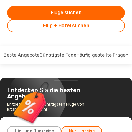
Flüge suchen
Flug + Hotel suchen
Beste Angebote
Günstigste Tage
Häufig gestellte Fragen
Entdecken Sie die besten
Angebote
Entdecken Sie die günstigsten Flüge von
Istanbul nach Mytilini
Hin- und Rückreise
Nur Hinreise