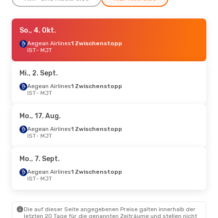
Fr., 2. Okt.
So., 4. Okt.
- So., 4. Okt.
Aegean Airlines
Aegean Airlines
1 Zwischenstopp
1 Zwischenstopp
IST
- MJT
IST
- MJT
Aegean Airlines
1 Zwischenstopp
Mi., 2. Sept.
MJT
- IST
Aegean Airlines
1 Zwischenstopp
IST
- MJT
Fr., 28. Aug.
- Fr., 4. Sept.
Aegean Airlines
Mo., 17. Aug.
1 Zwischenstopp
IST
- MJT
Aegean Airlines
1 Zwischenstopp
Aegean Airlines
IST
- MJT
1 Zwischenstopp
MJT
- IST
Mo., 7. Sept.
Do., 20. Aug.
- So., 23. Aug.
Aegean Airlines
1 Zwischenstopp
IST
- MJT
Aegean Airlines
1 Zwischenstopp
IST
- MJT
Sky Express
1 Zwischenstopp
Die auf dieser Seite angegebenen Preise galten innerhalb der
MJT
- IST
letzten 20 Tage für die genannten Zeiträume und stellen nicht