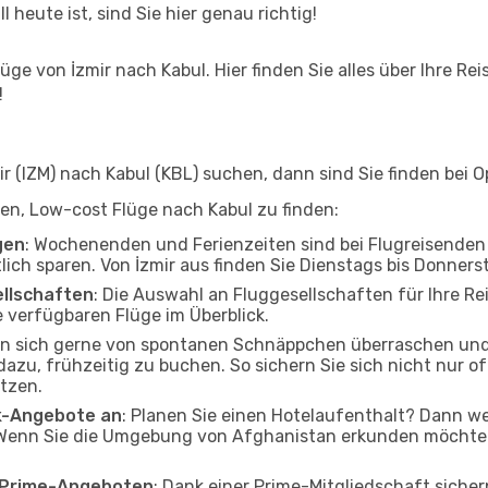
l heute ist, sind Sie hier genau richtig!
ge von İzmir nach Kabul. Hier finden Sie alles über Ihre Rei
!
 (IZM) nach Kabul (KBL) suchen, dann sind Sie finden bei Op
lfen, Low-cost Flüge nach Kabul zu finden:
gen
: Wochenenden und Ferienzeiten sind bei Flugreisenden b
tlich sparen. Von İzmir aus finden Sie Dienstags bis Donners
ellschaften
: Die Auswahl an Fluggesellschaften für Ihre Rei
 verfügbaren Flüge im Überblick.
en sich gerne von spontanen Schnäppchen überraschen und
 dazu, frühzeitig zu buchen. So sichern Sie sich nicht nur 
tzen.
ak-Angebote an
: Planen Sie einen Hotelaufenthalt? Dann we
 Wenn Sie die Umgebung von Afghanistan erkunden möchten,
o Prime-Angeboten
: Dank einer Prime-Mitgliedschaft sicher