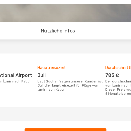
Nützliche Infos
Hauptreisezeit
Durchschnittl
ational Airport
Juli
785 €
on İzmir nach Kabul
Laut Suchanfragen unserer Kunden ist
Der durchschnittliche Preis für Flüge
Juli die Hauptreisezeit für Flüge von
von İzmir nach 
İzmir nach Kabul
Dieser Preis wu
6 Monate berec