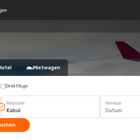
gen
Hotel
Mietwagen
p
Direktflüge
Reiseziel
Hinreise
Datum
suchen