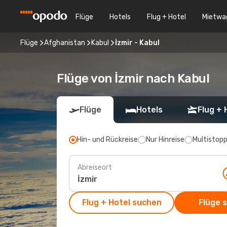
Flüge
Hotels
Flug + Hotel
Mietwa
Flüge
Afghanistan
Kabul
İzmir - Kabul
Flüge von İzmir nach Kabul
Flüge
Hotels
Flug + 
Hin- und Rückreise
Nur Hinreise
Multistop
Abreiseort
Flug + Hotel suchen
Flüge 