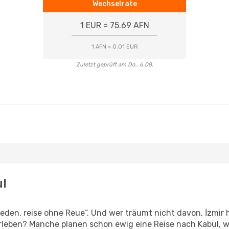
Wechselrate
1 EUR = 75.69 AFN
1 AFN = 0.01 EUR
Zuletzt geprüft am Do., 6.08.
ul
en, reise ohne Reue“. Und wer träumt nicht davon, İzmir h
leben? Manche planen schon ewig eine Reise nach Kabul, w