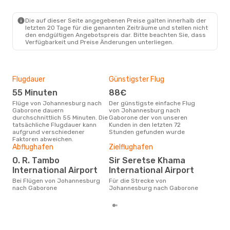
Die auf dieser Seite angegebenen Preise galten innerhalb der
letzten 20 Tage für die genannten Zeiträume und stellen nicht
den endgültigen Angebotspreis dar. Bitte beachten Sie, dass
Verfügbarkeit und Preise Änderungen unterliegen.
Flugdauer
Günstigster Flug
Hau
55 Minuten
88€
M
Flüge von Johannesburg nach
Der günstigste einfache Flug
Laut Suchanfragen unserer
Gaborone dauern
von Johannesburg nach
Kund
durchschnittlich 55 Minuten. Die
Gaborone der von unseren
Haup
tatsächliche Flugdauer kann
Kunden in den letzten 72
Joh
aufgrund verschiedener
Stunden gefunden wurde
Dur
Faktoren abweichen.
Abflughafen
Zielflughafen
15
Der durchschnittliche Preis für
O. R. Tambo
Sir Seretse Khama
Flü
International Airport
International Airport
Gab
Prei
Bei Flügen von Johannesburg
Für die Strecke von
letz
nach Gaborone
Johannesburg nach Gaborone