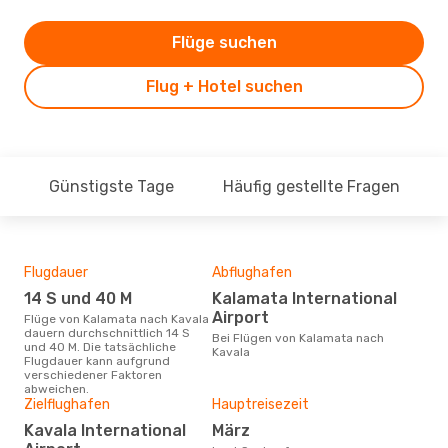
Flüge suchen
Flug + Hotel suchen
Günstigste Tage
Häufig gestellte Fragen
Flugdauer
Abflughafen
Dur
14 S und 40 M
Kalamata International
2
Airport
Flüge von Kalamata nach Kavala
Der durchschnittliche Preis für
dauern durchschnittlich 14 S
Flü
Bei Flügen von Kalamata nach
und 40 M. Die tatsächliche
betr
Kavala
Flugdauer kann aufgrund
wurd
verschiedener Faktoren
Mon
abweichen.
Zielflughafen
Hauptreisezeit
Kavala International
März