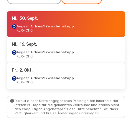
So., 23. Aug.
Mi., 30. Sept.
- Mi., 26. Aug.
Aegean Airlines
Aegean Airlines
1 Zwischenstopp
1 Zwischenstopp
KLX
KLX
- CHQ
- CHQ
Aegean Airlines
2 Zwischenstopps
CHQ
- KLX
Mi., 16. Sept.
Aegean Airlines
1 Zwischenstopp
KLX
- CHQ
Fr., 2. Okt.
Aegean Airlines
1 Zwischenstopp
KLX
- CHQ
Die auf dieser Seite angegebenen Preise galten innerhalb der
letzten 20 Tage für die genannten Zeiträume und stellen nicht
den endgültigen Angebotspreis dar. Bitte beachten Sie, dass
Verfügbarkeit und Preise Änderungen unterliegen.