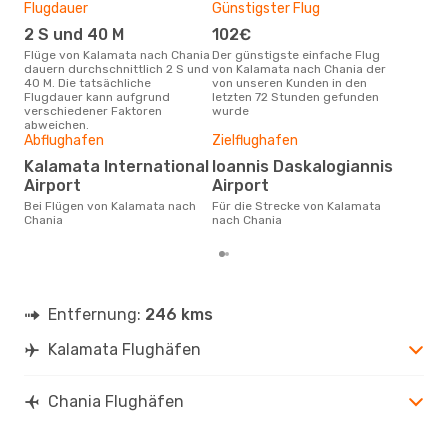
Flugdauer
Günstigster Flug
Hau
2 S und 40 M
102€
M
Flüge von Kalamata nach Chania
Der günstigste einfache Flug
Laut Suchanfragen unserer
dauern durchschnittlich 2 S und
von Kalamata nach Chania der
Kund
40 M. Die tatsächliche
von unseren Kunden in den
Haup
Flugdauer kann aufgrund
letzten 72 Stunden gefunden
Kal
verschiedener Faktoren
wurde
abweichen.
Gün
Abflughafen
Zielflughafen
A
Kalamata International
Ioannis Daskalogiannis
November ist die beste Zeit um
Airport
Airport
gün
Bei Flügen von Kalamata nach
Für die Strecke von Kalamata
nac
Chania
nach Chania
Entfernung:
246 kms
Kalamata Flughäfen
Chania Flughäfen