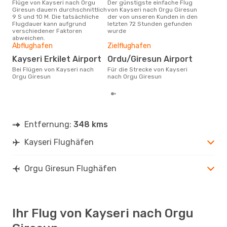
Flüge von Kayseri nach Orgu
Der günstigste einfache Flug
Laut Suchanfragen unserer
Giresun dauern durchschnittlich
von Kayseri nach Orgu Giresun
Kund
9 S und 10 M. Die tatsächliche
der von unseren Kunden in den
Haup
Flugdauer kann aufgrund
letzten 72 Stunden gefunden
Kay
verschiedener Faktoren
wurde
abweichen.
Gün
Abflughafen
Zielflughafen
A
Kayseri Erkilet Airport
Ordu/Giresun Airport
Februar ist die beste Zeit um
Bei Flügen von Kayseri nach
Für die Strecke von Kayseri
gün
Orgu Giresun
nach Orgu Giresun
Org
Entfernung:
348 kms
Kayseri Flughäfen
Orgu Giresun Flughäfen
Ihr Flug von Kayseri nach Orgu