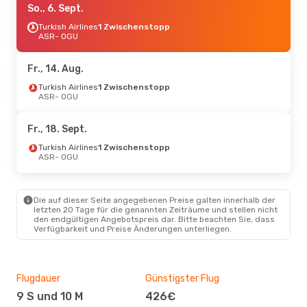
So., 6. Sept.
Turkish Airlines
1 Zwischenstopp
ASR
- OGU
Fr., 14. Aug.
Turkish Airlines
1 Zwischenstopp
ASR
- OGU
Fr., 18. Sept.
Turkish Airlines
1 Zwischenstopp
ASR
- OGU
Die auf dieser Seite angegebenen Preise galten innerhalb der
letzten 20 Tage für die genannten Zeiträume und stellen nicht
den endgültigen Angebotspreis dar. Bitte beachten Sie, dass
Verfügbarkeit und Preise Änderungen unterliegen.
Flugdauer
Günstigster Flug
Hau
9 S und 10 M
426€
Jul