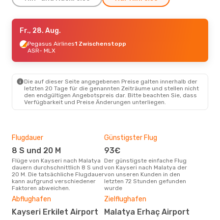
Do., 20. Aug.
Fr., 28. Aug.
- So., 23. Aug.
Pegasus Airlines
Pegasus Airlines
1 Zwischenstopp
1 Zwischenstopp
ASR
- MLX
ASR
- MLX
Pegasus Airlines
1 Zwischenstopp
MLX
- ASR
Die auf dieser Seite angegebenen Preise galten innerhalb der
letzten 20 Tage für die genannten Zeiträume und stellen nicht
den endgültigen Angebotspreis dar. Bitte beachten Sie, dass
Verfügbarkeit und Preise Änderungen unterliegen.
Flugdauer
Günstigster Flug
Hau
8 S und 20 M
93€
Jul
Flüge von Kayseri nach Malatya
Der günstigste einfache Flug
Laut Suchanfragen unserer
dauern durchschnittlich 8 S und
von Kayseri nach Malatya der
Kund
20 M. Die tatsächliche Flugdauer
von unseren Kunden in den
Haup
kann aufgrund verschiedener
letzten 72 Stunden gefunden
Kay
Faktoren abweichen.
wurde
Gün
Abflughafen
Zielflughafen
A
Kayseri Erkilet Airport
Malatya Erhaç Airport
Dezember ist die beste Zeit um