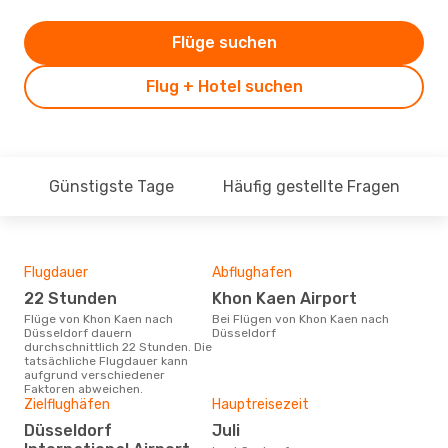
Flüge suchen
Flug + Hotel suchen
Günstigste Tage
Häufig gestellte Fragen
Flugdauer
Abflughafen
Dur
22 Stunden
Khon Kaen Airport
7
Flüge von Khon Kaen nach
Bei Flügen von Khon Kaen nach
Der durchschnittliche Preis für
Düsseldorf dauern
Düsseldorf
Flü
durchschnittlich 22 Stunden. Die
Düss
tatsächliche Flugdauer kann
Prei
aufgrund verschiedener
letz
Faktoren abweichen.
Zielflughäfen
Hauptreisezeit
Düsseldorf
Juli