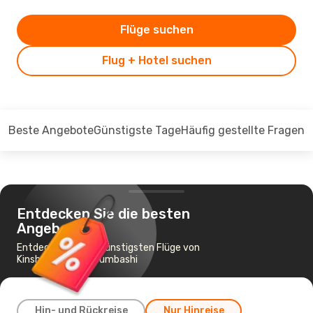
Flüge suchen
Flug + Hotel suchen
Beste Angebote
Günstigste Tage
Häufig gestellte Fragen
Entdecken Sie die besten
Angebote
Entdecken Sie die günstigsten Flüge von
Kinshasa nach Lubumbashi
Hin- und Rückreise
Nur Hinreise