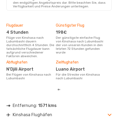
FIH
- FBM
den endgültigen Angebotspreis dar. Bitte beachten Sie, dass
Ethiopian Airlines
Direkt
Verfügbarkeit und Preise Änderungen unterliegen.
FBM
- FIH
Flugdauer
Günstigster Flug
Hau
4 Stunden
198€
M
Flüge von Kinshasa nach
Der günstigste einfache Flug
Laut Suchanfragen unserer
Lubumbashi dauern
von Kinshasa nach Lubumbashi
Kund
durchschnittlich 4 Stunden. Die
der von unseren Kunden in den
Haup
tatsächliche Flugdauer kann
letzten 72 Stunden gefunden
Kin
aufgrund verschiedener
wurde
Dur
Faktoren abweichen.
3
Abflughafen
Zielflughafen
Der durchschnittliche Preis für
N'Djili Airport
Luano Airport
Flü
Lub
Bei Flügen von Kinshasa nach
Für die Strecke von Kinshasa
Dies
Lubumbashi
nach Lubumbashi
der 
Entfernung:
1571 kms
Kinshasa Flughäfen