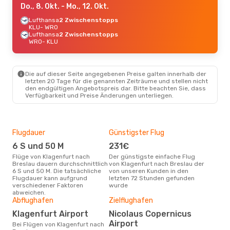
Do., 8. Okt.
- Mo., 12. Okt.
Lufthansa
2 Zwischenstopps
KLU
- WRO
Lufthansa
2 Zwischenstopps
WRO
- KLU
Die auf dieser Seite angegebenen Preise galten innerhalb der
letzten 20 Tage für die genannten Zeiträume und stellen nicht
den endgültigen Angebotspreis dar. Bitte beachten Sie, dass
Verfügbarkeit und Preise Änderungen unterliegen.
Flugdauer
Günstigster Flug
Hau
6 S und 50 M
231€
M
Flüge von Klagenfurt nach
Der günstigste einfache Flug
Laut Suchanfragen unserer
Breslau dauern durchschnittlich
von Klagenfurt nach Breslau der
Kund
6 S und 50 M. Die tatsächliche
von unseren Kunden in den
Haup
Flugdauer kann aufgrund
letzten 72 Stunden gefunden
Kla
verschiedener Faktoren
wurde
abweichen.
Gün
Abflughafen
Zielflughafen
Ju
Klagenfurt Airport
Nicolaus Copernicus
November ist die beste Zeit um
Airport
Bei Flügen von Klagenfurt nach
gün