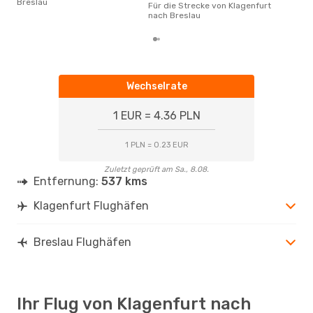
Breslau
Für die Strecke von Klagenfurt
nac
nach Breslau
Wechselrate
1 EUR = 4.36 PLN
1 PLN = 0.23 EUR
Zuletzt geprüft am Sa., 8.08.
Entfernung:
537 kms
Klagenfurt Flughäfen
Breslau Flughäfen
Ihr Flug von Klagenfurt nach