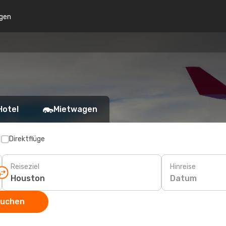
gen
Hotel
Mietwagen
p
Direktflüge
Reiseziel
Hinreise
Datum
suchen