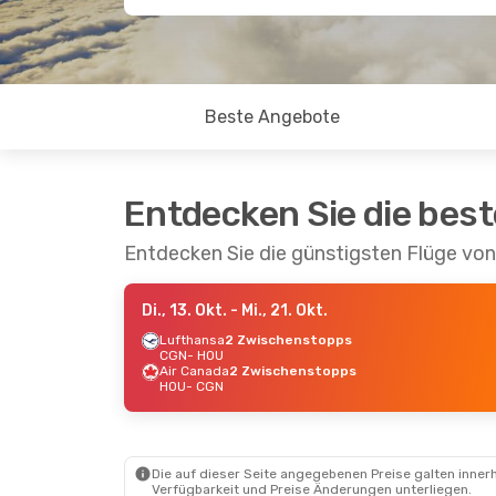
Beste Angebote
Entdecken Sie die bes
Entdecken Sie die günstigsten Flüge vo
Di., 13. Okt.
- Mi., 21. Okt.
Lufthansa
2 Zwischenstopps
CGN
- HOU
Air Canada
2 Zwischenstopps
HOU
- CGN
Die auf dieser Seite angegebenen Preise galten innerh
Verfügbarkeit und Preise Änderungen unterliegen.