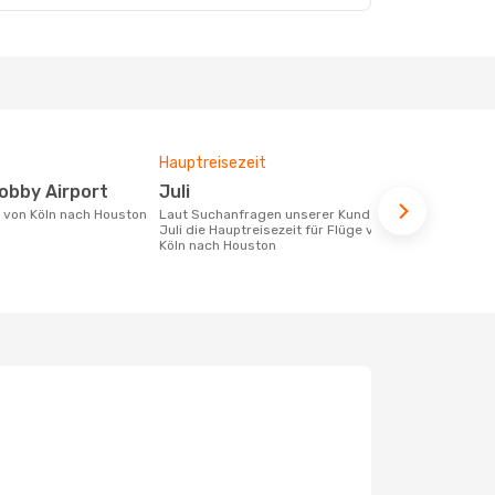
Hauptreisezeit
Durchschnit
 Hobby Airport
Juli
915 €
e von Köln nach Houston
Laut Suchanfragen unserer Kunden ist
Der durchschnittliche Preis für Flüge
Juli die Hauptreisezeit für Flüge von
von Köln nac
Köln nach Houston
Dieser Preis
6 Monate be