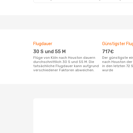
Flugdauer
Günstigster Flu
30 S und 55 M
717€
Flüge von Köln nach Houston dauern
Der günstigste einfache Flug von Köln
durchschnittlich 30 S und 55 M. Die
nach Houston der
tatsächliche Flugdauer kann aufgrund
in den letzten 72
verschiedener Faktoren abweichen.
wurde