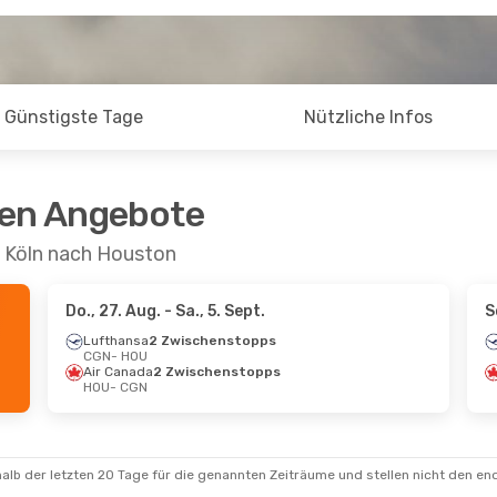
Günstigste Tage
Nützliche Infos
ten Angebote
n Köln nach Houston
Do., 27. Aug.
- Sa., 5. Sept.
S
Lufthansa
2 Zwischenstopps
CGN
- HOU
Air Canada
2 Zwischenstopps
HOU
- CGN
alb der letzten 20 Tage für die genannten Zeiträume und stellen nicht den en