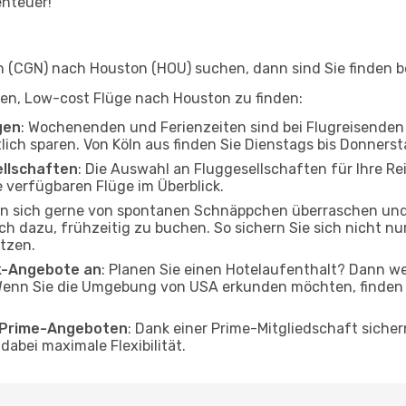
enteuer!
 (CGN) nach Houston (HOU) suchen, dann sind Sie finden be
lfen, Low-cost Flüge nach Houston zu finden:
gen
: Wochenenden und Ferienzeiten sind bei Flugreisenden b
tlich sparen. Von Köln aus finden Sie Dienstags bis Donners
ellschaften
: Die Auswahl an Fluggesellschaften für Ihre Re
 verfügbaren Flüge im Überblick.
en sich gerne von spontanen Schnäppchen überraschen un
och dazu, frühzeitig zu buchen. So sichern Sie sich nicht n
tzen.
ak-Angebote an
: Planen Sie einen Hotelaufenthalt? Dann we
Wenn Sie die Umgebung von USA erkunden möchten, finden S
o Prime-Angeboten
: Dank einer Prime-Mitgliedschaft sicher
abei maximale Flexibilität.