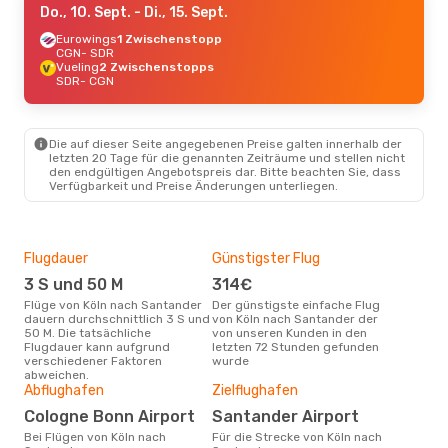
Do., 10. Sept.
- Di., 15. Sept.
Eurowings
1 Zwischenstopp
CGN
- SDR
Vueling
2 Zwischenstopps
SDR
- CGN
Die auf dieser Seite angegebenen Preise galten innerhalb der
letzten 20 Tage für die genannten Zeiträume und stellen nicht
den endgültigen Angebotspreis dar. Bitte beachten Sie, dass
Verfügbarkeit und Preise Änderungen unterliegen.
Flugdauer
Günstigster Flug
Hau
3 S und 50 M
314€
Jul
Flüge von Köln nach Santander
Der günstigste einfache Flug
Laut Suchanfragen unserer
dauern durchschnittlich 3 S und
von Köln nach Santander der
Kund
50 M. Die tatsächliche
von unseren Kunden in den
Haup
Flugdauer kann aufgrund
letzten 72 Stunden gefunden
Köl
verschiedener Faktoren
wurde
abweichen.
Gün
Abflughafen
Zielflughafen
M
Cologne Bonn Airport
Santander Airport
Januar ist die beste Zeit um
Bei Flügen von Köln nach
Für die Strecke von Köln nach
gün