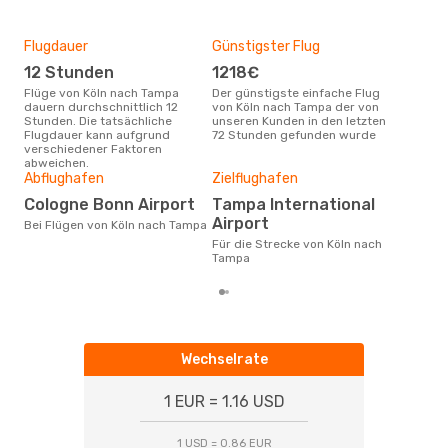
Flugdauer
Günstigster Flug
Hau
12 Stunden
1218€
Jul
Flüge von Köln nach Tampa
Der günstigste einfache Flug
Laut Suchanfragen unserer
dauern durchschnittlich 12
von Köln nach Tampa der von
Kund
Stunden. Die tatsächliche
unseren Kunden in den letzten
Haup
Flugdauer kann aufgrund
72 Stunden gefunden wurde
Köl
verschiedener Faktoren
abweichen.
Gün
Abflughafen
Zielflughafen
O
Cologne Bonn Airport
Tampa International
Juli ist die beste Zeit um
Airport
Bei Flügen von Köln nach Tampa
gün
Für die Strecke von Köln nach
Tam
Tampa
Wechselrate
1 EUR = 1.16 USD
1 USD = 0.86 EUR