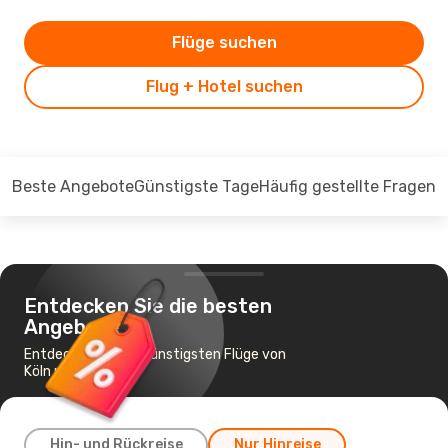
Flüge suchen
Flug + Hotel suchen
Beste Angebote
Günstigste Tage
Häufig gestellte Fragen
Entdecken Sie die besten
Angebote
Entdecken Sie die günstigsten Flüge von
Köln nach Tokio
Hin- und Rückreise
Nur Hinreise