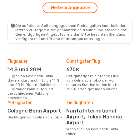
Turkish Airlines
1 Zwischenstopp
Weitere Angebote
CGN
- TYO
Turkish Airlines
1 Zwischenstopp
TYO
- CGN
Die auf dieser Seite angegebenen Preise galten innerhalb der
letzten 20 Tage für die genannten Zeiträume und stellen nicht
den endgültigen Angebotspreis dar. Bitte beachten Sie, dass
Verfügbarkeit und Preise Änderungen unterliegen.
Flugdauer
Günstigster Flug
Hau
14 S und 20 M
670€
Jul
Flüge von Köln nach Tokio
Der günstigste einfache Flug
Laut Suchanfragen unserer
dauern durchschnittlich 14 S
von Köln nach Tokio der von
Kund
und 20 M. Die tatsächliche
unseren Kunden in den letzten
Haup
Flugdauer kann aufgrund
72 Stunden gefunden wurde
Köln
verschiedener Faktoren
abweichen.
Abflughafen
Zielflughäfen
Gün
Cologne Bonn Airport
Narita International
Ap
Airport, Tokyo Haneda
Bei Flügen von Köln nach Tokio
August ist die beste Zeit um
Airport
gün
Toki
Wenn Sie von Köln nach Tokio
reisen