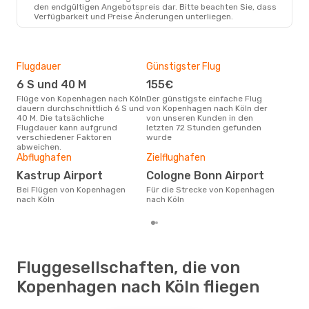
den endgültigen Angebotspreis dar. Bitte beachten Sie, dass
Verfügbarkeit und Preise Änderungen unterliegen.
Flugdauer
Günstigster Flug
Hau
6 S und 40 M
155€
Jul
Flüge von Kopenhagen nach Köln
Der günstigste einfache Flug
Laut Suchanfragen unserer
dauern durchschnittlich 6 S und
von Kopenhagen nach Köln der
Kund
40 M. Die tatsächliche
von unseren Kunden in den
Haup
Flugdauer kann aufgrund
letzten 72 Stunden gefunden
Kop
verschiedener Faktoren
wurde
abweichen.
Gün
Abflughafen
Zielflughafen
M
Kastrup Airport
Cologne Bonn Airport
Februar ist die beste Zeit um
Bei Flügen von Kopenhagen
Für die Strecke von Kopenhagen
gün
nach Köln
nach Köln
nac
Fluggesellschaften, die von
Kopenhagen nach Köln fliegen