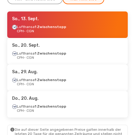
Sa., 3. Okt.
So., 13. Sept.
- Sa., 3. Okt.
Lufthansa
Lufthansa
1 Zwischenstopp
1 Zwischenstopp
CPH
CPH
- CGN
- CGN
Lufthansa
1 Zwischenstopp
CGN
- CPH
So., 20. Sept.
Lufthansa
1 Zwischenstopp
CPH
- CGN
Sa., 29. Aug.
Lufthansa
1 Zwischenstopp
CPH
- CGN
Do., 20. Aug.
Lufthansa
1 Zwischenstopp
CPH
- CGN
Die auf dieser Seite angegebenen Preise galten innerhalb der
letzten 20 Tage für die genannten Zeiträume und stellen nicht