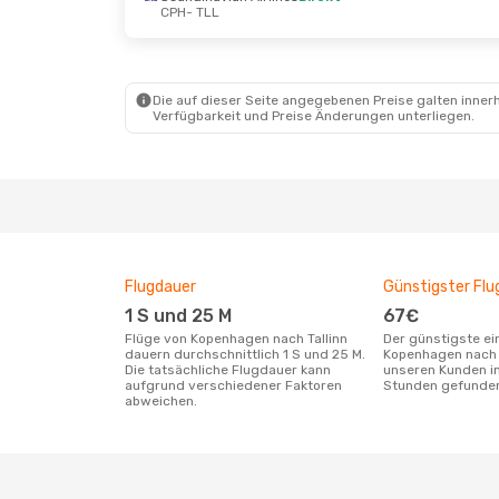
CPH
- TLL
Do., 15. Okt.
- Mo., 19. Okt.
Fr., 11.
Swiss International Air Lines
Finnai
1 Zwischenstopp
CPH
- 
CPH
- TLL
Finnai
Lufthansa
1 Zwischenstopp
TLL
- 
Die auf dieser Seite angegebenen Preise galten innerh
TLL
- CPH
Verfügbarkeit und Preise Änderungen unterliegen.
Flugdauer
Günstigster Flu
1 S und 25 M
67€
Flüge von Kopenhagen nach Tallinn
Der günstigste einfache Flug von
dauern durchschnittlich 1 S und 25 M.
Kopenhagen nach T
Die tatsächliche Flugdauer kann
unseren Kunden in
aufgrund verschiedener Faktoren
Stunden gefunde
abweichen.