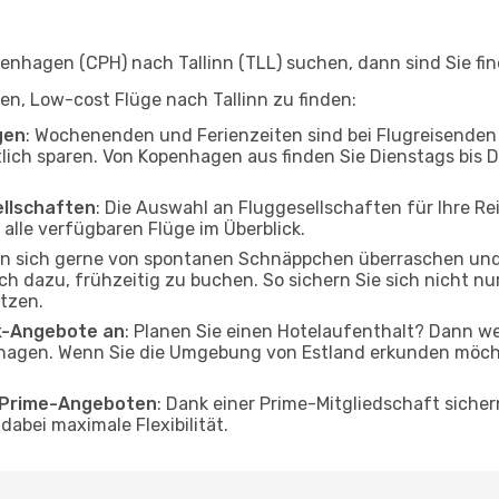
nhagen (CPH) nach Tallinn (TLL) suchen, dann sind Sie find
lfen, Low-cost Flüge nach Tallinn zu finden:
gen
: Wochenenden und Ferienzeiten sind bei Flugreisenden b
tlich sparen. Von Kopenhagen aus finden Sie Dienstags bis 
ellschaften
: Die Auswahl an Fluggesellschaften für Ihre Re
alle verfügbaren Flüge im Überblick.
en sich gerne von spontanen Schnäppchen überraschen und
och dazu, frühzeitig zu buchen. So sichern Sie sich nicht n
tzen.
ak-Angebote an
: Planen Sie einen Hotelaufenthalt? Dann we
agen. Wenn Sie die Umgebung von Estland erkunden möchten
o Prime-Angeboten
: Dank einer Prime-Mitgliedschaft sicher
abei maximale Flexibilität.