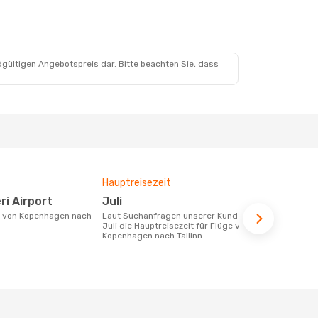
dgültigen Angebotspreis dar. Bitte beachten Sie, dass
Hauptreisezeit
Fluggesell
Flugstreck
ri Airport
Juli
airBaltic
Laut Suchanfragen unserer Kunden ist
Juli die Hauptreisezeit für Flüge von
Fluggesellschaften die Flüge von
Kopenhagen nach Tallinn
Kopenhagen 