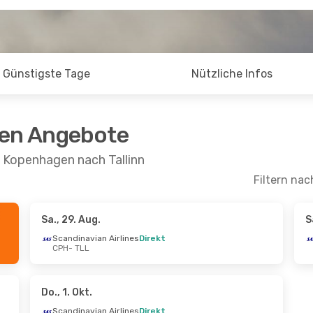
Günstigste Tage
Nützliche Infos
ten Angebote
n Kopenhagen nach Tallinn
Filtern nac
Sa., 29. Aug.
S
 Aug.
- Fr., 28. Aug.
Mi., 19. Aug.
- Di.,
Scandinavian Airlines
Direkt
CPH
- TLL
navian Airlines
Direkt
AirBaltic
1 Zwisch
TLL
CPH
- TLL
tic
Direkt
AirBaltic
1 Zwisch
CPH
TLL
- CPH
Do., 1. Okt.
Scandinavian Airlines
Direkt