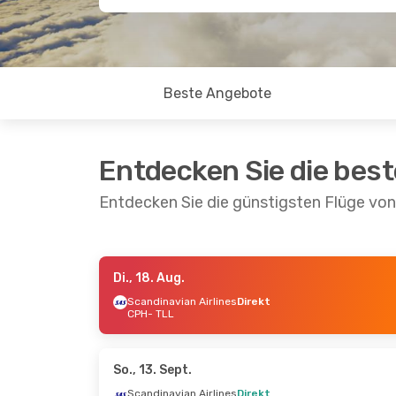
Beste Angebote
Entdecken Sie die bes
Entdecken Sie die günstigsten Flüge vo
Di., 18. Aug.
Fr., 25. Sept.
- So., 27. Sept.
Mi., 26.
Scandinavian Airlines
Direkt
CPH
- TLL
AirBaltic
Direkt
Scandi
CPH
- TLL
CPH
- 
AirBaltic
Direkt
AirBal
TLL
- CPH
TLL
- 
So., 13. Sept.
Scandinavian Airlines
Direkt