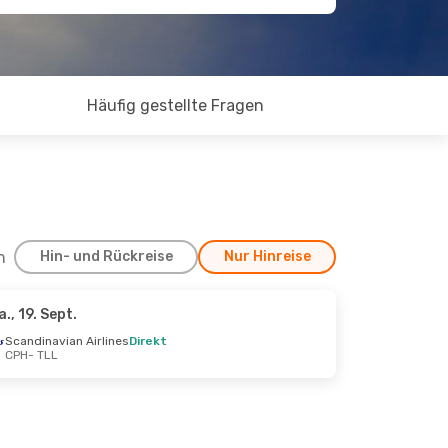
Häufig gestellte Fragen
h
Hin- und Rückreise
Nur Hinreise
a., 19. Sept.
 25. Aug.
Scandinavian Airlines
Direkt
CPH
- TLL
enstopp
enstopp