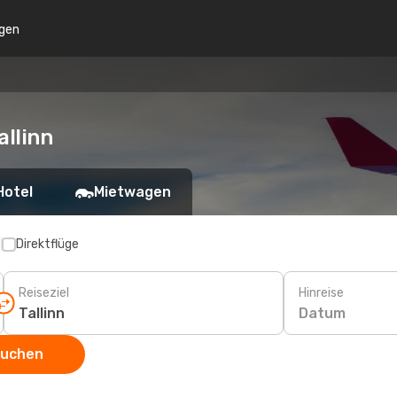
gen
llinn
Hotel
Mietwagen
p
Direktflüge
Reiseziel
Hinreise
Datum
suchen