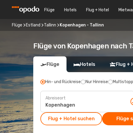
Flüge
Hotels
Flug + Hotel
Mietwa
Flüge
Estland
Tallinn
Kopenhagen - Tallinn
Flüge von Kopenhagen nach Ta
Flüge
Hotels
Flug + 
Hin- und Rückreise
Nur Hinreise
Multistop
Abreiseort
Flug + Hotel suchen
Flüge 