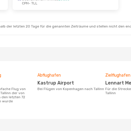
CPH
- TLL
 Sept.
- Mo., 14. Sept.
r
1 Zwischenstopp
TLL
r
1 Zwischenstopp
CPH
alb der letzten 20 Tage für die genannten Zeiträume und stellen nicht den en
g
Abflughafen
Zielflughafen
Kastrup Airport
Lennart Me
Bei Flügen von Kopenhagen nach Tallinn
Für die Strecke von Kopenhagen nach
allinn der von
Tallinn
 den letzten 72
n wurde