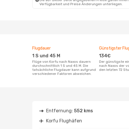
Die auf dieser Seite angegebenen Preise galten innerh
Verfügbarkeit und Preise Änderungen unterliegen.
Flugdauer
Günstigster Flu
1 S und 45 M
134€
Flüge von Korfu nach Naxos dauern
Der günstigste einfache Flug von Korfu
durchschnittlich 1 S und 45 M. Die
nach Naxos der v
tatsächliche Flugdauer kann aufgrund
den letzten 72 S
verschiedener Faktoren abweichen.
Entfernung:
552 kms
Korfu Flughäfen