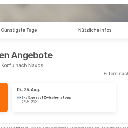
Günstigste Tage
Nützliche Infos
ten Angebote
n Korfu nach Naxos
Filtern nac
Di., 25. Aug.
 Aug.
- Di., 25. Aug.
Fr., 28. Aug.
- So.
Sky Express
1 Zwischenstopp
CFU
- JNX
 Airlines
Aegean Airlines
schenstopp
1 Zwischenstopp
JNX
CFU
- JNX
Air Systems
Aegean Airlines
schenstopp
1 Zwischenstopp
CFU
JNX
- CFU