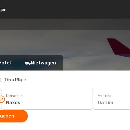
gen
Hotel
Mietwagen
p
Direktflüge
Reiseziel
Hinreise
Datum
suchen