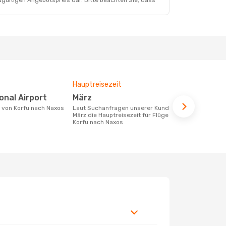
dgültigen Angebotspreis dar. Bitte beachten Sie, dass
Hauptreisezeit
Durchschnit
ional Airport
März
192 €
e von Korfu nach Naxos
Laut Suchanfragen unserer Kunden ist
Der durchschnittliche Preis für Flüge
März die Hauptreisezeit für Flüge von
von Korfu na
Korfu nach Naxos
Dieser Preis
6 Monate be