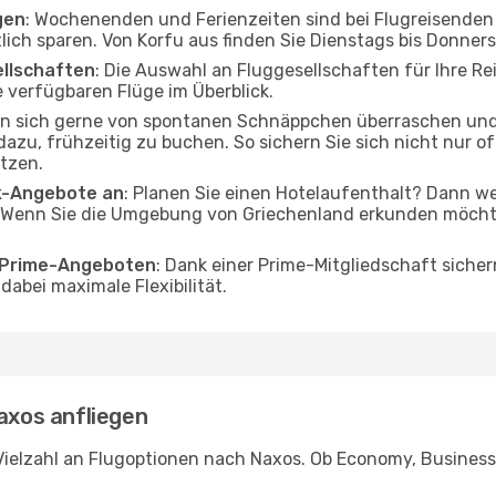
gen
: Wochenenden und Ferienzeiten sind bei Flugreisenden b
tlich sparen. Von Korfu aus finden Sie Dienstags bis Donner
ellschaften
: Die Auswahl an Fluggesellschaften für Ihre Re
 verfügbaren Flüge im Überblick.
en sich gerne von spontanen Schnäppchen überraschen und
 dazu, frühzeitig zu buchen. So sichern Sie sich nicht nur 
tzen.
ak-Angebote an
: Planen Sie einen Hotelaufenthalt? Dann we
 Wenn Sie die Umgebung von Griechenland erkunden möchten
o Prime-Angeboten
: Dank einer Prime-Mitgliedschaft sicher
abei maximale Flexibilität.
Naxos anfliegen
Vielzahl an Flugoptionen nach Naxos. Ob Economy, Business o