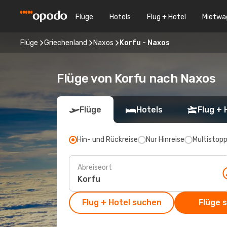
Flüge
Hotels
Flug + Hotel
Mietwa
Flüge
Griechenland
Naxos
Korfu - Naxos
Flüge von Korfu nach Naxos
Flüge
Hotels
Flug + 
Hin- und Rückreise
Nur Hinreise
Multistop
Abreiseort
Flug + Hotel suchen
Flüge 