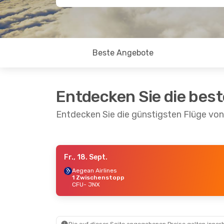
Beste Angebote
Entdecken Sie die bes
Entdecken Sie die günstigsten Flüge vo
Fr., 18. Sept.
Mo., 21. Sept.
- Do., 24. Sept.
Mo., 17.
Aegean Airlines
1 Zwischenstopp
Sky Express
1 Zwischenstopp
Aegean
CFU
- JNX
CFU
- JNX
1 Zwi
Sky Express
1 Zwischenstopp
CFU
- 
JNX
- CFU
Hahn 
1 Zwi
JNX
- 