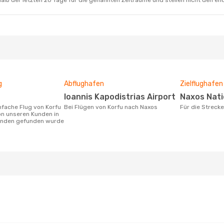
alb der letzten 20 Tage für die genannten Zeiträume und stellen nicht den en
g
Abflughafen
Zielflughafen
Ioannis Kapodistrias Airport
Naxos Nat
Bei Flügen von Korfu nach Naxos
Für die Streck
on unseren Kunden in
tunden gefunden wurde