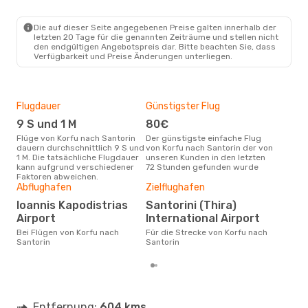
Die auf dieser Seite angegebenen Preise galten innerhalb der
letzten 20 Tage für die genannten Zeiträume und stellen nicht
den endgültigen Angebotspreis dar. Bitte beachten Sie, dass
Verfügbarkeit und Preise Änderungen unterliegen.
Flugdauer
Günstigster Flug
Hau
9 S und 1 M
80€
Jul
Flüge von Korfu nach Santorin
Der günstigste einfache Flug
Laut Suchanfragen unserer
dauern durchschnittlich 9 S und
von Korfu nach Santorin der von
Kund
1 M. Die tatsächliche Flugdauer
unseren Kunden in den letzten
Haup
kann aufgrund verschiedener
72 Stunden gefunden wurde
Korf
Faktoren abweichen.
Abflughafen
Zielflughafen
Gün
Ioannis Kapodistrias
Santorini (Thira)
A
Airport
International Airport
Juli ist die beste Zeit um
gün
Bei Flügen von Korfu nach
Für die Strecke von Korfu nach
San
Santorin
Santorin
Entfernung:
604 kms