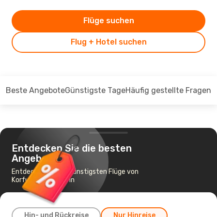
Flüge suchen
Flug + Hotel suchen
Beste Angebote
Günstigste Tage
Häufig gestellte Fragen
Entdecken Sie die besten
Angebote
Entdecken Sie die günstigsten Flüge von
Korfu nach Santorin
Hin- und Rückreise
Nur Hinreise