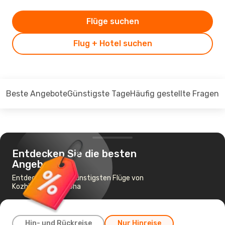
Flüge suchen
Flug + Hotel suchen
Beste Angebote
Günstigste Tage
Häufig gestellte Fragen
Entdecken Sie die besten
Angebote
Entdecken Sie die günstigsten Flüge von
Kozhikode nach Doha
Hin- und Rückreise
Nur Hinreise