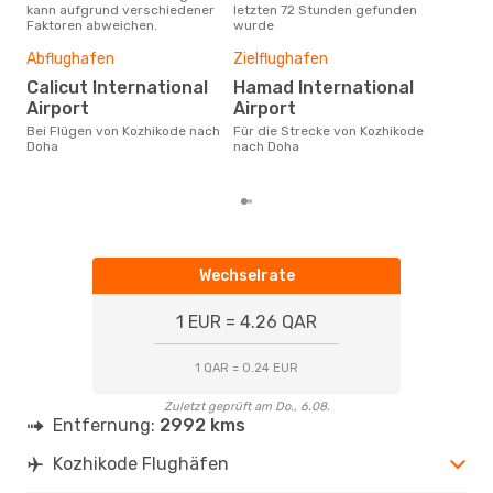
kann aufgrund verschiedener
letzten 72 Stunden gefunden
Koz
Faktoren abweichen.
wurde
Dur
Abflughafen
Zielflughafen
2
Calicut International
Hamad International
Der durchschnittliche Preis für
Airport
Airport
Flü
Bei Flügen von Kozhikode nach
Für die Strecke von Kozhikode
betr
Doha
nach Doha
wurd
Mon
Wechselrate
1 EUR = 4.26 QAR
1 QAR = 0.24 EUR
Zuletzt geprüft am Do., 6.08.
Entfernung:
2992 kms
Kozhikode Flughäfen