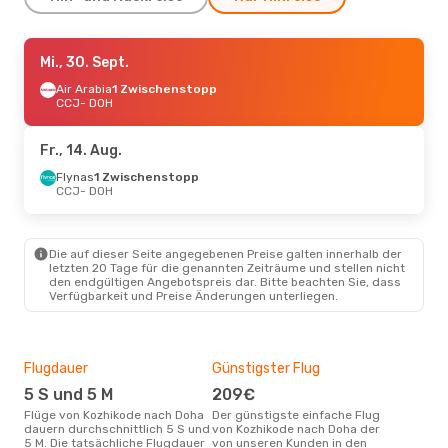
Mi., 21. Okt.
Mi., 30. Sept.
- Mi., 21. Okt.
Air India Express
Air Arabia
1 Zwischenstopp
Direkt
CCJ
CCJ
- DOH
- DOH
Air Arabia
1 Zwischenstopp
DOH
- CCJ
Fr., 14. Aug.
Flynas
1 Zwischenstopp
CCJ
- DOH
Die auf dieser Seite angegebenen Preise galten innerhalb der
letzten 20 Tage für die genannten Zeiträume und stellen nicht
den endgültigen Angebotspreis dar. Bitte beachten Sie, dass
Verfügbarkeit und Preise Änderungen unterliegen.
Flugdauer
Günstigster Flug
Hau
5 S und 5 M
209€
M
Flüge von Kozhikode nach Doha
Der günstigste einfache Flug
Laut Suchanfragen unserer
dauern durchschnittlich 5 S und
von Kozhikode nach Doha der
Kund
5 M. Die tatsächliche Flugdauer
von unseren Kunden in den
Haup